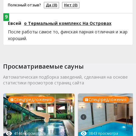
Полезный отзыв?
Да
(0)
Нет
(0)
9
Евсей
о Термальный комплекс На Островах
После работы самое то, финская парная отличная и жар
хороший.
Полезный отзыв?
Да
(0)
Нет
(0)
9
Просматриваемые сауны
Григорий
о Сауна Дискавери
Вечером решили с друзьями попариться в русской бане.
Автоматическая подборка заведений, сделанная на основе
В Сауна Дискавери нам понравилось, внутри довольно
статистики просмотров страниц сайта
уютно и чисто. Бассейн после парной освежает отлично,
вода нормальная. В целом место хорошее, чтобы
Спецпредложения
Спецпредложения
просто посидеть компанией и расслабиться после
работы. В итоге без лишней суеты отдохнули.
Полезный отзыв?
Да
(0)
Нет
(0)
9
4146 просмотров
3843 просмотра