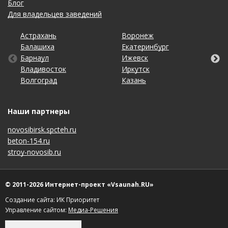
Блог
Для владельцев заведений
Астрахань
Калининград
Омск
Тольятти
Воронеж
Липецк
Рязань
Уфа
Балашиха
Кемерово
Оренбург
Томск
Екатеринбург
Махачкала
Самара
Хабаровск
Барнаул
Киров
Пенза
Тула
Ижевск
Москва
Санкт-Петербург
Чебоксары
Владивосток
Краснодар
Пермь
Тюмень
Иркутск
Набережные Челны
Саратов
Челябинск
Волгоград
Красноярск
Ростов-на-Дону
Ульяновск
Казань
Нижний Новгород
Ставрополь
Ярославль
Наши партнеры
novosibirsk.spcteh.ru
beton-154.ru
stroy-novosib.ru
© 2011-2026 Интернет-проект «Vsaunah.RU»
Создание сайта: ИК Приоритет
Управление сайтом:
Медиа-Решения