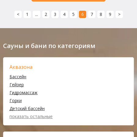
<
1
...
2
3
4
5
6
7
8
9
>
Сауны и бани по категориям
Аквазона
Бассейн
Гейзер
Гидромассаж
Горки
Детский бассейн
показать остальные