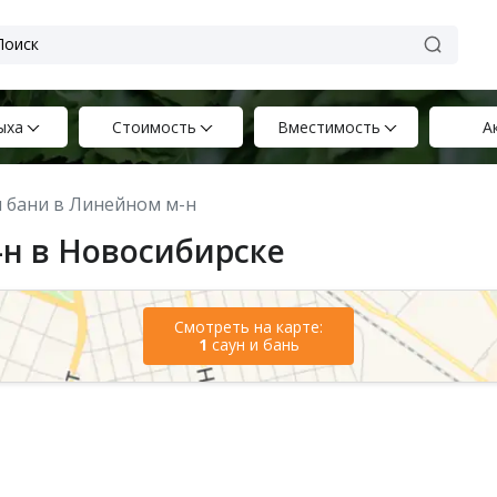
ыха
Стоимость
Вместимость
А
и бани в Линейном м-н
-н в Новосибирске
Смотреть на карте:
1
саун и бань