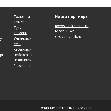
Наши партнеры
Тольятти
Томск
novosibirsk.spcteh.ru
Тула
beton-154.ru
Тюмень
stroy-novosib.ru
ну
Ульяновск
Уфа
Хабаровск
рг
Чебоксары
Челябинск
Ярославль
Создание сайта: ИК Приоритет