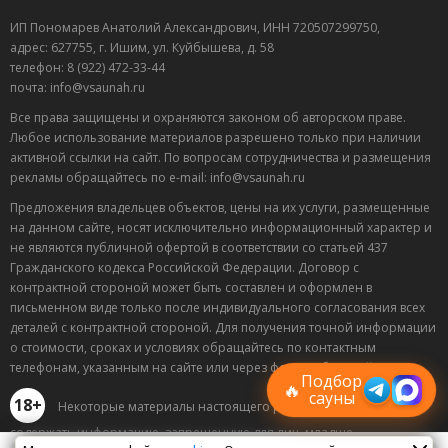
ИП Пономарев Анатолий Александрович, ИНН 720507299750,
адрес: 627755, г. Ишим, ул. Куйбышева, д. 58
телефон: 8 (922) 472-33-44
почта: info@vsaunah.ru
Все права защищены и охраняются законом об авторском праве.
Любое использование материалов разрешено только при наличии
активной ссылки на сайт. По вопросам сотрудничества и размещения
рекламы обращайтесь по e-mail: info@vsaunah.ru
Предложения владельцев объектов, цены на их услуги, размещенные
на данном сайте, носят исключительно информационный характер и
не являются публичной офертой в соответствии со статьей 437
Гражданского кодекса Российской Федерации. Договор с
контрактной стороной может быть составлен и оформлен в
Лучшие
письменном виде только после индивидуального согласования всех
спецпредложения
деталей с контрактной стороной. Для получения точной информации
саун
о стоимости, сроках и условиях обращайтесь по контактным
Подписывайтесь в Telegram или MAX —
телефонам, указанным на сайте или через форму обратной связи.
пришлём свежие скидки
Подбор
🔥
сауны
18+
Некоторые материалы настоящего раздела могут
содержать информацию, запрещенную для лиц, младше