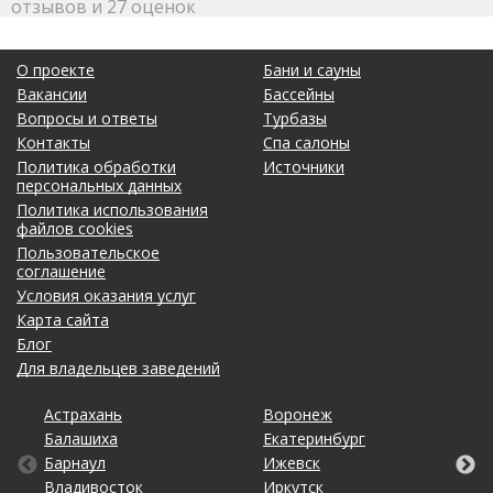
отзывов и 27 оценок
О проекте
Бани и сауны
Вакансии
Бассейны
Вопросы и ответы
Турбазы
Контакты
Спа салоны
Политика обработки
Источники
персональных данных
Политика использования
файлов cookies
Пользовательское
соглашение
Условия оказания услуг
Карта сайта
Блог
Для владельцев заведений
Астрахань
Калининград
Омск
Тольятти
Воронеж
Липецк
Рязань
Уфа
Балашиха
Кемерово
Оренбург
Томск
Екатеринбург
Махачкала
Самара
Хабаровск
Барнаул
Киров
Пенза
Тула
Ижевск
Москва
Санкт-Петербург
Чебоксары
Владивосток
Краснодар
Пермь
Тюмень
Иркутск
Набережные Челны
Саратов
Челябинск