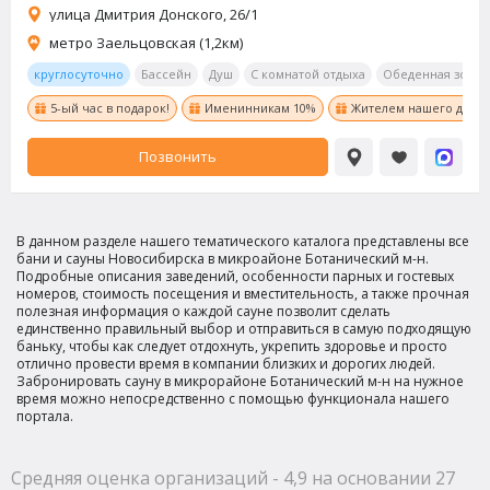
улица Дмитрия Донского, 26/1
метро Заельцовская (1,2км)
круглосуточно
Бассейн
Душ
С комнатой отдыха
Обеденная зона
5-ый час в подарок!
Именинникам 10%
Жителем нашего дома 
Позвонить
В данном разделе нашего тематического каталога представлены все
бани и сауны Новосибирска в микроайоне Ботанический м-н.
Подробные описания заведений, особенности парных и гостевых
номеров, стоимость посещения и вместительность, а также прочная
полезная информация о каждой сауне позволит сделать
единственно правильный выбор и отправиться в самую подходящую
баньку, чтобы как следует отдохнуть, укрепить здоровье и просто
отлично провести время в компании близких и дорогих людей.
Забронировать сауну в микрорайоне Ботанический м-н на нужное
время можно непосредственно с помощью функционала нашего
портала.
Средняя оценка организаций - 4,9 на основании 27