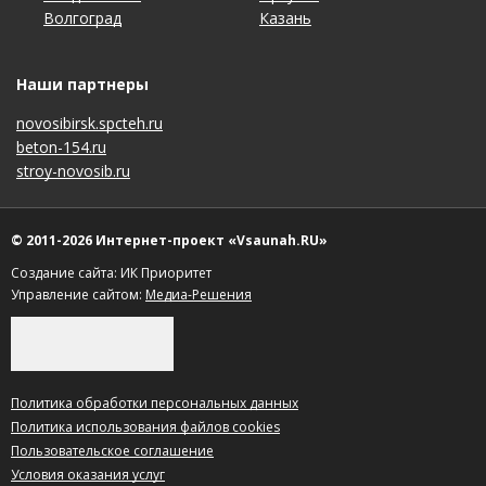
Волгоград
Красноярск
Ростов-на-Дону
Ульяновск
Казань
Нижний Новгород
Ставрополь
Ярославль
Наши партнеры
novosibirsk.spcteh.ru
beton-154.ru
stroy-novosib.ru
© 2011-2026 Интернет-проект «Vsaunah.RU»
Создание сайта: ИК Приоритет
Управление сайтом:
Медиа-Решения
Политика обработки персональных данных
Политика использования файлов cookies
Пользовательское соглашение
Условия оказания услуг