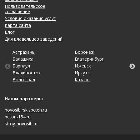
Пользовательское
соглашение
Условия оказания услуг
Карта сайта
Блог
Для владельцев заведений
Астрахань
Калининград
Омск
Тольятти
Воронеж
Липецк
Рязань
Уфа
Балашиха
Кемерово
Оренбург
Томск
Екатеринбург
Махачкала
Самара
Хабаровск
Барнаул
Киров
Пенза
Тула
Ижевск
Москва
Санкт-Петербург
Чебоксары
Владивосток
Краснодар
Пермь
Тюмень
Иркутск
Набережные Челны
Саратов
Челябинск
Волгоград
Красноярск
Ростов-на-Дону
Ульяновск
Казань
Нижний Новгород
Ставрополь
Ярославль
Наши партнеры
novosibirsk.spcteh.ru
beton-154.ru
stroy-novosib.ru