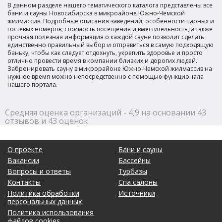
В данном разделе нашего тематического каталога представлены все
бани и сауны Новосибирска в микроайоне Южно-Чемской
жилмассив. Подробные описания заведений, особенности парных и
гостевых номеров, стоимость посещения и вместительность, а также
прочная полезная информация о каждой сауне позволит сделать
единственно правильный выбор и отправиться в самую подходящую
баньку, чтобы как следует отдохнуть, укрепить здоровье и просто
отлично провести время в компании близких и дорогих людей.
Забронировать сауну в микрорайоне Южно-Чемской жилмассив на
нужное время можно непосредственно с помощью функционала
нашего портала.
Средняя оценка организаций - 4,9 на основании 43
отзывов и 43 оценок
О проекте
Бани и сауны
Вакансии
Бассейны
Вопросы и ответы
Турбазы
Контакты
Спа салоны
Политика обработки
Источники
персональных данных
Политика использования
файлов cookies