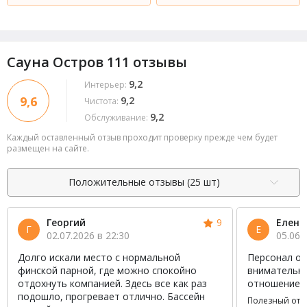
Сауна Остров 111 отзывы
9,2
Интерьер:
9,6
9,2
Чистота:
9,2
Обслуживание:
Каждый оставленный отзыв проходит проверку прежде чем будет
размещен на сайте.
Положительные отзывы (25 шт)
Георгий
9
Елена
Г
Е
02.07.2026 в 22:30
05.06.
Долго искали место с нормальной
Персонал оч
финской парной, где можно спокойно
внимательны
отдохнуть компанией. Здесь все как раз
отношение 
подошло, прогревает отлично. Бассейн
Полезный отз