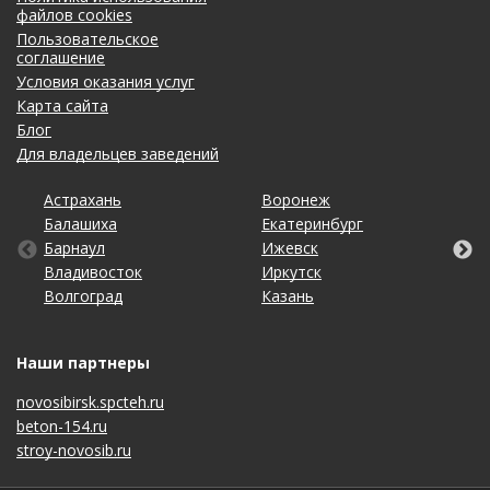
файлов cookies
Пользовательское
соглашение
Условия оказания услуг
Карта сайта
Блог
Для владельцев заведений
Астрахань
Калининград
Омск
Тольятти
Воронеж
Липецк
Рязань
Уфа
Балашиха
Кемерово
Оренбург
Томск
Екатеринбург
Махачкала
Самара
Хабаровск
Барнаул
Киров
Пенза
Тула
Ижевск
Москва
Санкт-Петербург
Чебоксары
Владивосток
Краснодар
Пермь
Тюмень
Иркутск
Набережные Челны
Саратов
Челябинск
Волгоград
Красноярск
Ростов-на-Дону
Ульяновск
Казань
Нижний Новгород
Ставрополь
Ярославль
Наши партнеры
novosibirsk.spcteh.ru
beton-154.ru
stroy-novosib.ru