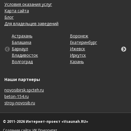
Условия оказания услуг
Карта сайта
Блог
Для владельцев заведений
Астрахань
Калининград
Омск
Тольятти
Воронеж
Липецк
Рязань
Уфа
Балашиха
Кемерово
Оренбург
Томск
Екатеринбург
Махачкала
Самара
Хабаровск
Барнаул
Киров
Пенза
Тула
Ижевск
Москва
Санкт-Петербург
Чебоксары
Владивосток
Краснодар
Пермь
Тюмень
Иркутск
Набережные Челны
Саратов
Челябинск
Волгоград
Красноярск
Ростов-на-Дону
Ульяновск
Казань
Нижний Новгород
Ставрополь
Ярославль
Наши партнеры
novosibirsk.spcteh.ru
beton-154.ru
stroy-novosib.ru
© 2011-2026 Интернет-проект «Vsaunah.RU»
Создание сайта: ИК Приоритет