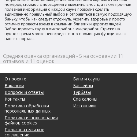
номеров, стоимость посещения и вместительность, а также прочная
полезная информация о каждой сауне позволит сделать
единственно правильный выбор и отправиться в самую подходящую
баньку, чтобы как следует отдохнуть, укрепить здоровье и просто
отлично провести время в компании близких и дорогих людей.
Забронировать сауну в микрорайоне микрорайон Стрижи на
нужное время можно непосредственно с помощью функционала
нашего портала.
Средняя оценка организаций - 5 на основании 11
отзывов и 11 оценок
О проекте
Бани и сауны
Вакансии
Бассейны
Вопросы и ответы
Турбазы
Контакты
Спа салоны
Политика обработки
Источники
персональных данных
Политика использования
файлов cookies
Пользовательское
соглашение