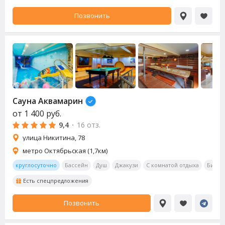
Позвонить
Сауна Аквамарин
от
1 400
руб.
9,4
·
16 отз.
улица Никитина, 78
метро Октябрьская (1,7км)
круглосуточно
Бассейн
Душ
Джакузи
С комнатой отдыха
Билья
Есть спецпредложения
Позвонить