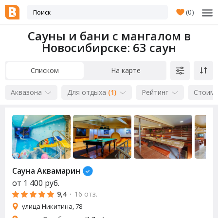
(
0
)
Сауны и бани с мангалом в
Новосибирске
: 63 саун
Списком
На карте
Аквазона
Для отдыха
(1)
Рейтинг
Стоим
Сауна Аквамарин
от
1 400
руб.
9,4
·
16 отз.
улица Никитина, 78