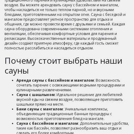
традиционного парения и кулинарных удовольствий на свежем
воздухе. Вы можете арендовать сауну с бассейном и мангалом,
чтобы насладиться не только теплом парной, но и вкусными
блюдами, приготовленными на открытом огне. Сауна с беседкой и
мангалом предоставляет уютное пространство для отдыха и
общения, где можно провести время с друзьями и семьей. Каждая
сауна оборудована современными системами отопления и
вентиляции, обеспечивая комфортные условия для парения и
релаксации. Высококачественные материалы и продуманный
дизайн создают приятную атмосферу, где каждый гость сможет
полностью расслабиться и насладиться отдыхом.
Почему стоит выбрать наши
сауны
Аренда сауны с бассейном и мангалом
: Возможность
сочетать парение с освежающими водными процедурами и
кулинарными развлечениями.
Сауна с шашлыком
: Идеальное решение для любителей
вкусной еды на свежем воздухе, позволяющее приготовить
шашлыки прямо на месте.
Бани сауны с мангалом
: Уникальные комплексы,
объединяющие традиционные банные процедуры с
возможностью приготовления блюд на мангале.
Сауна с бассейном и мангалом
: Дополнительные удобства,
такие как бассейн, позволяют разнообразить ваш отдых и
сделать его более комфортным.