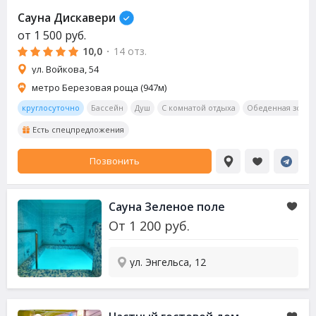
Сауна Дискавери
от
1 500
руб.
10,0
·
14 отз.
ул. Войкова, 54
метро Березовая роща (947м)
круглосуточно
Бассейн
Душ
С комнатой отдыха
Обеденная зона
Есть спецпредложения
Позвонить
Сауна Зеленое поле
От
1 200
руб.
ул. Энгельса, 12