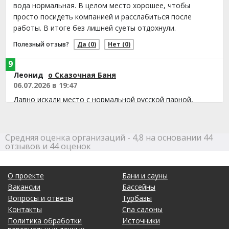
вода нормальная. В целом место хорошее, чтобы
просто посидеть компанией и расслабиться после
работы. В итоге без лишней суеты отдохнули.
Полезный отзыв?
Да
(0)
Нет
(0)
9
Леонид
о Сказочная Баня
06.07.2026 в 19:47
Давно искали место с нормальной русской парной,
чтобы хорошо пропотеть. Здесь с этим полный порядок.
Персонал вежливый, все показали и рассказали при
встрече. После парилки с удовольствием попрыгали в
Средняя оценка организаций - 4,8 на основании 44
бассейн, а потом еще немного поиграли в бильярд. В
отзывов и 44 оценок
целом для компании это место подходит отлично,
планируем вернуться еще раз.
О проекте
Бани и сауны
Полезный отзыв?
Да
(0)
Нет
(0)
Вакансии
Бассейны
Вопросы и ответы
Турбазы
9
Контакты
Спа салоны
Мирон
о Сказочная Баня
Политика обработки
Источники
28.06.2026 в 01:22