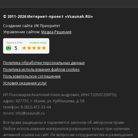
9
Игорь
о Сауна Дискавери
10.06.2026 в 12:30
© 2011-2026 Интернет-проект «Vsaunah.RU»
Нормальная сауна, уютно. Персонал вежливый и
Создание сайта: ИК Приоритет
внимательный, встретили приятно. Вполне достойное
Управление сайтом:
Медиа-Решения
место.
Полезный отзыв?
Да
(0)
Нет
(0)
9
Политика обработки персональных данных
Валерий
о ДОБРАЯ БАНЬКА
Политика использования файлов cookies
07.06.2026 в 17:15
Пользовательское соглашение
Приятное место. Сотрудники вежливые, встретили
Условия оказания услуг
достойно.
ИП Пономарев Анатолий Александрович, ИНН 720507299750,
Полезный отзыв?
Да
(0)
Нет
(0)
адрес: 627755, г. Ишим, ул. Куйбышева, д. 58
телефон: 8 (922) 472-33-44
9
почта: info@vsaunah.ru
Егор
о Сказочная Баня
01.06.2026 в 23:05
Все права защищены и охраняются законом об авторском праве.
Любое использование материалов разрешено только при наличии
Отдыхали мужской компанией, брали зал на вечер.
активной ссылки на сайт. По вопросам сотрудничества и размещения
Хаммам разогрет прилично, после него в бассейне