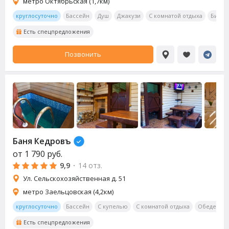
метро Октябрьская (1,7км)
круглосуточно
Бассейн
Душ
Джакузи
С комнатой отдыха
Билья
Есть спецпредложения
Позвонить
Баня Кедровъ
от
1 790
руб.
9,9
·
14 отз.
Ул. Сельскохозяйственная д. 51
метро Заельцовская (4,2км)
круглосуточно
Бассейн
С купелью
С комнатой отдыха
Обеденная
Есть спецпредложения