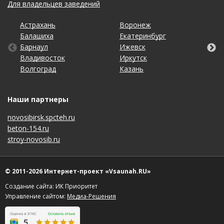
Для владельцев заведений
Астрахань
Калининград
Омск
Тольятти
Воронеж
Липецк
Рязань
Уфа
Балашиха
Кемерово
Оренбург
Томск
Екатеринбург
Махачкала
Самара
Хабаровск
Барнаул
Киров
Пенза
Тула
Ижевск
Москва
Санкт-Петербург
Чебоксары
Владивосток
Краснодар
Пермь
Тюмень
Иркутск
Набережные Челны
Саратов
Челябинск
Волгоград
Красноярск
Ростов-на-Дону
Ульяновск
Казань
Нижний Новгород
Ставрополь
Ярославль
Наши партнеры
novosibirsk.spcteh.ru
beton-154.ru
stroy-novosib.ru
© 2011-2026 Интернет-проект «Vsaunah.RU»
Создание сайта: ИК Приоритет
Управление сайтом:
Медиа-Решения