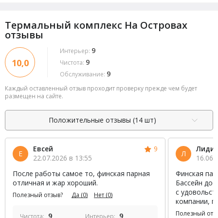
Термальный комплекс На Островах
отзывы
9
Интерьер:
10,0
9
Чистота:
9
Обслуживание:
Каждый оставленный отзыв проходит проверку прежде чем будет
размещен на сайте.
Положительные отзывы (14 шт)
Евсей
9
Лиди
Е
Л
22.07.2026 в 13:55
16.06.
После работы самое то, финская парная
Финская пар
отличная и жар хороший.
Бассейн дос
с удовольст
Полезный отзыв?
Да
(0)
Нет
(0)
компании, п
Полезный отз
9
9
Чистота:
Интерьер: