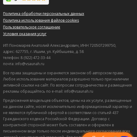
Политика обработки персональных данных
Политика использования файлов cookies
Пользовательское соглашение
Условия оказания услуг
ИП Пономарев Анатолий Александрович, ИНН 720507299750,
адрес: 627755, г. Ишим, ул. Куйбышева, д. 58
телефон: 8 (922) 472-33-44
почта: info@vsaunah.ru
Все права защищены и охраняются законом об авторском праве.
Любое использование материалов разрешено только при наличии
активной ссылки на сайт. По вопросам сотрудничества и размещения
рекламы обращайтесь по e-mail: info@vsaunah.ru
Предложения владельцев объектов, цены на их услуги, размещенные
на данном сайте, носят исключительно информационный характер и
не являются публичной офертой в соответствии со статьей 437
Лучшие
Гражданского кодекса Российской Федерации. Договор с
спецпредложения
контрактной стороной может быть составлен и оформлен в
саун
письменном виде только после индивидуального согласования всех
Подписывайтесь в Telegram или MAX —
пришлём свежие скидки