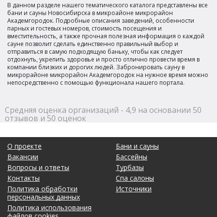
В данном разделе нашего тематического каталога представлены все
бани и сауны Новосибирска в микроайоне микрорайон
Академгородок. Подробные описания заведений, особенности
парных и гостевых номеров, стоимость посещения и
вместительность, а также прочная полезная информация о каждой
сауне позволит сделать единственно правильный выбор и
отправиться в самую подходящую баньку, чтобы как следует
отдохнуть, укрепить здоровье и просто отлично провести время в
компании близких и дорогих людей. Забронировать сауну в
микрорайоне микрорайон Академгородок на нужное время можно
непосредственно с помощью функционала нашего портала.
Средняя оценка организаций - 4,9 на основании 50
отзывов и 50 оценок
О проекте
Бани и сауны
Вакансии
Бассейны
Вопросы и ответы
Турбазы
Контакты
Спа салоны
Политика обработки
Источники
персональных данных
Политика использования
файлов cookies