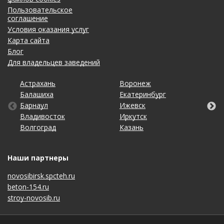
Пользовательское
соглашение
Условия оказания услуг
Карта сайта
Блог
Для владельцев заведений
Астрахань
Калининград
Омск
Тольятти
Воронеж
Липецк
Рязань
Уфа
Балашиха
Кемерово
Оренбург
Томск
Екатеринбург
Махачкала
Самара
Хабаровск
Барнаул
Киров
Пенза
Тула
Ижевск
Москва
Санкт-Петербург
Чебоксары
Владивосток
Краснодар
Пермь
Тюмень
Иркутск
Набережные Челны
Саратов
Челябинск
Волгоград
Красноярск
Ростов-на-Дону
Ульяновск
Казань
Нижний Новгород
Ставрополь
Ярославль
Наши партнеры
novosibirsk.spcteh.ru
beton-154.ru
stroy-novosib.ru