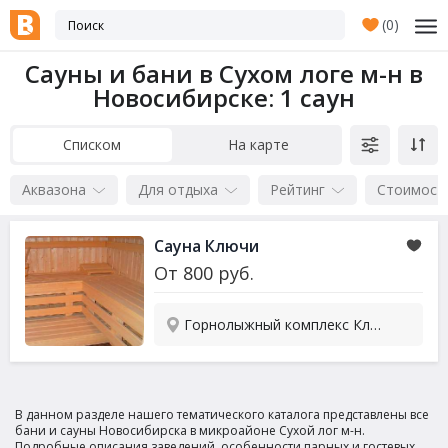
(
0
)
Сауны и бани в Сухом логе м-н в
Новосибирске
: 1 саун
Списком
На карте
Аквазона
Для отдыха
Рейтинг
Стоимост
Сауна Ключи
От
800
руб.
Горнолыжный комплекс Ключи, 1
В данном разделе нашего тематического каталога представлены все
бани и сауны Новосибирска в микроайоне Сухой лог м-н.
Подробные описания заведений, особенности парных и гостевых