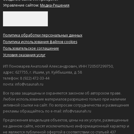
Управление сайтом:
Медиа-Решения
Политика обработки персональных данных
Политика использования файлов cookies
Пользовательское соглашение
Условия оказания услуг
ИП Пономарев Анатолий Александрович, ИНН 720507299750,
адрес: 627755, г. Ишим, ул. Куйбышева, д. 58
телефон: 8 (922) 472-33-44
почта: info@vsaunah.ru
Все права защищены и охраняются законом об авторском праве.
Любое использование материалов разрешено только при наличии
активной ссылки на сайт. По вопросам сотрудничества и размещения
рекламы обращайтесь по e-mail: info@vsaunah.ru
Предложения владельцев объектов, цены на их услуги, размещенные
на данном сайте, носят исключительно информационный характер и
не являются публичной офертой в соответствии со статьей 437
Лучшие