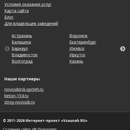
Условия оказания услуг
Карта сайта
Блог
Для владельцев заведений
Астрахань
Калининград
Омск
Тольятти
Воронеж
Липецк
Рязань
Уфа
Балашиха
Кемерово
Оренбург
Томск
Екатеринбург
Махачкала
Самара
Хабаровск
Барнаул
Киров
Пенза
Тула
Ижевск
Москва
Санкт-Петербург
Чебоксары
Владивосток
Краснодар
Пермь
Тюмень
Иркутск
Набережные Челны
Саратов
Челябинск
Волгоград
Красноярск
Ростов-на-Дону
Ульяновск
Казань
Нижний Новгород
Ставрополь
Ярославль
Наши партнеры
novosibirsk.spcteh.ru
beton-154.ru
stroy-novosib.ru
© 2011-2026 Интернет-проект «Vsaunah.RU»
Создание сайта: ИК Приоритет