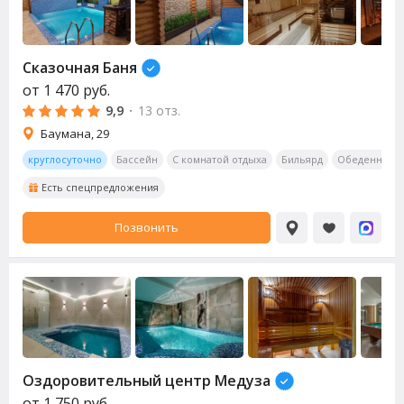
Сказочная Баня
от
1 470
руб.
9,9
·
13 отз.
Баумана, 29
круглосуточно
Бассейн
С комнатой отдыха
Бильярд
Обеденная з
Есть спецпредложения
Позвонить
Оздоровительный центр Медуза
от
1 750
руб.