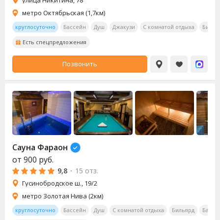
метро Октябрьская (1,7км)
круглосуточно
Бассейн
Душ
Джакузи
С комнатой отдыха
Билья
Есть спецпредложения
Позвонить
Сауна Фараон
от
900
руб.
9,8
·
15 отз.
Гусинобродское ш., 19/2
метро Золотая Нива (2км)
круглосуточно
Бассейн
Душ
С комнатой отдыха
Бильярд
Бар