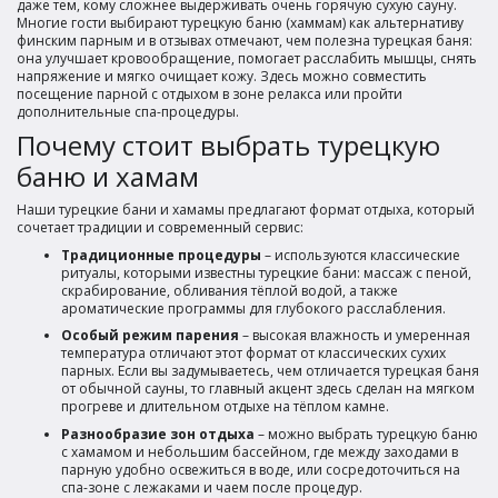
даже тем, кому сложнее выдерживать очень горячую сухую сауну.
Многие гости выбирают турецкую баню (хаммам) как альтернативу
финским парным и в отзывах отмечают, чем полезна турецкая баня:
она улучшает кровообращение, помогает расслабить мышцы, снять
напряжение и мягко очищает кожу. Здесь можно совместить
посещение парной с отдыхом в зоне релакса или пройти
дополнительные спа-процедуры.
Почему стоит выбрать турецкую
баню и хамам
Наши турецкие бани и хамамы предлагают формат отдыха, который
сочетает традиции и современный сервис:
Традиционные процедуры
– используются классические
ритуалы, которыми известны турецкие бани: массаж с пеной,
скрабирование, обливания тёплой водой, а также
ароматические программы для глубокого расслабления.
Особый режим парения
– высокая влажность и умеренная
температура отличают этот формат от классических сухих
парных. Если вы задумываетесь, чем отличается турецкая баня
от обычной сауны, то главный акцент здесь сделан на мягком
прогреве и длительном отдыхе на тёплом камне.
Разнообразие зон отдыха
– можно выбрать турецкую баню
с хамамом и небольшим бассейном, где между заходами в
парную удобно освежиться в воде, или сосредоточиться на
спа-зоне с лежаками и чаем после процедур.