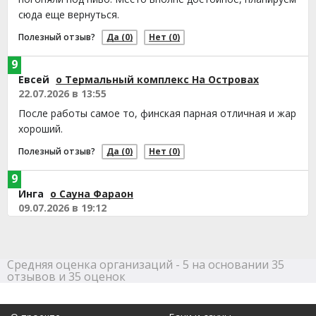
сюда еще вернуться.
Полезный отзыв?
Да
(0)
Нет
(0)
9
Евсей
о Термальный комплекс На Островах
22.07.2026 в 13:55
После работы самое то, финская парная отличная и жар
хороший.
Полезный отзыв?
Да
(0)
Нет
(0)
9
Инга
о Сауна Фараон
09.07.2026 в 19:12
Отмечали тут день рождения, уютно и чисто. Финская
парная жаркая, после нее прыгать в купель одно
удовольствие)
Средняя оценка организаций - 5 на основании 35
отзывов и 35 оценок
Полезный отзыв?
Да
(0)
Нет
(0)
9