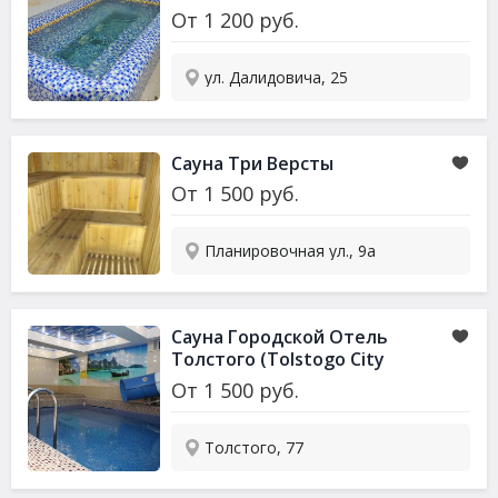
От
1 200
руб.
ул. Далидовича, 25
Сауна Три Версты
От
1 500
руб.
Планировочная ул., 9а
Сауна Городской Отель
Толстого (Tolstogo City
Hotel)
От
1 500
руб.
Толстого, 77