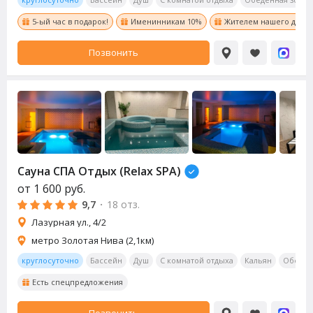
5-ый час в подарок!
Именинникам 10%
Жителем нашего дома 
Позвонить
Сауна СПА Отдых (Relax SPA)
от
1 600
руб.
9,7
·
18 отз.
Лазурная ул., 4/2
метро Золотая Нива (2,1км)
круглосуточно
Бассейн
Душ
С комнатой отдыха
Кальян
Обеден
Есть спецпредложения