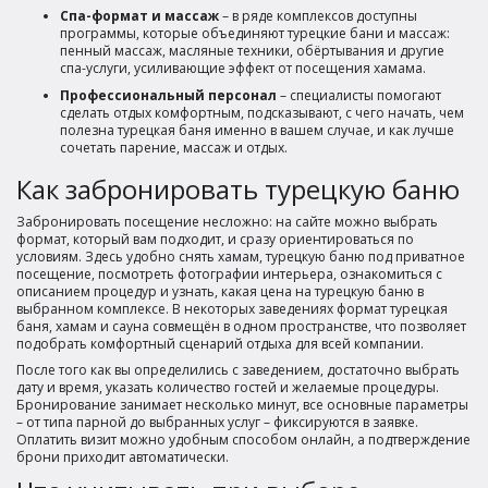
Спа-формат и массаж
– в ряде комплексов доступны
программы, которые объединяют турецкие бани и массаж:
пенный массаж, масляные техники, обёртывания и другие
спа-услуги, усиливающие эффект от посещения хамама.
Профессиональный персонал
– специалисты помогают
сделать отдых комфортным, подсказывают, с чего начать, чем
полезна турецкая баня именно в вашем случае, и как лучше
сочетать парение, массаж и отдых.
Как забронировать турецкую баню
Забронировать посещение несложно: на сайте можно выбрать
формат, который вам подходит, и сразу ориентироваться по
условиям. Здесь удобно снять хамам, турецкую баню под приватное
посещение, посмотреть фотографии интерьера, ознакомиться с
описанием процедур и узнать, какая цена на турецкую баню в
выбранном комплексе. В некоторых заведениях формат турецкая
баня, хамам и сауна совмещён в одном пространстве, что позволяет
подобрать комфортный сценарий отдыха для всей компании.
После того как вы определились с заведением, достаточно выбрать
дату и время, указать количество гостей и желаемые процедуры.
Бронирование занимает несколько минут, все основные параметры
– от типа парной до выбранных услуг – фиксируются в заявке.
Оплатить визит можно удобным способом онлайн, а подтверждение
брони приходит автоматически.