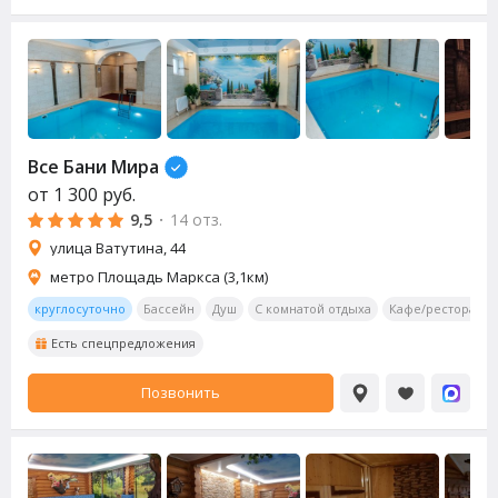
Все Бани Мира
от
1 300
руб.
9,5
·
14 отз.
улица Ватутина, 44
метро Площадь Маркса (3,1км)
круглосуточно
Бассейн
Душ
С комнатой отдыха
Кафе/ресторан
Есть спецпредложения
Позвонить