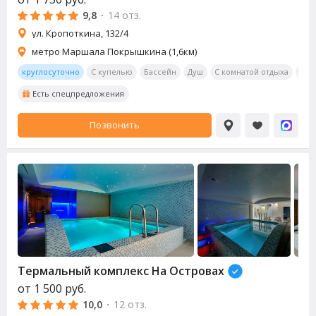
9,8
·
14 отз.
ул. Кропоткина, 132/4
метро Маршала Покрышкина (1,6км)
круглосуточно
С купелью
Бассейн
Душ
С комнатой отдыха
Бил
Есть спецпредложения
Позвонить
Термальный комплекс На Островах
от
1 500
руб.
10,0
·
12 отз.