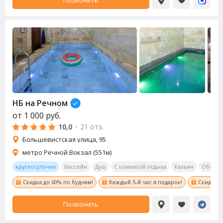
Позвонить
НБ на Речном
от
1 000
руб.
10,0
·
21 отз.
Большевистская улица, 95
метро Речной Вокзал (551м)
круглосуточно
Бассейн
Душ
С комнатой отдыха
Кальян
Обеден
Скидка до 60% по будням!
Каждый 5-й час в подарок!
Скидка в
Позвонить