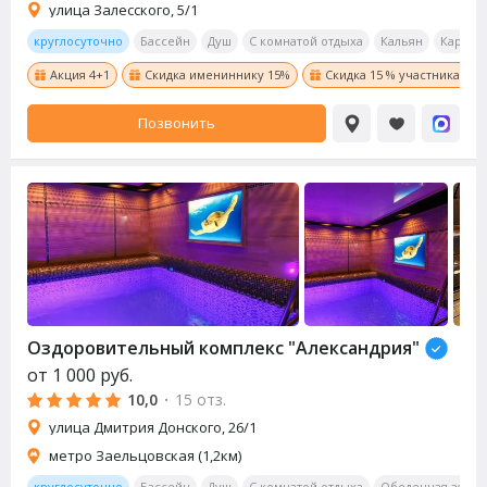
улица Залесского, 5/1
круглосуточно
Бассейн
Душ
С комнатой отдыха
Кальян
Караок
Акция 4+1
Скидка имениннику 15%
Скидка 15 % участникам С
Позвонить
Оздоровительный комплекс "Александрия"
от
1 000
руб.
10,0
·
15 отз.
улица Дмитрия Донского, 26/1
метро Заельцовская (1,2км)
круглосуточно
Бассейн
Душ
С комнатой отдыха
Обеденная зона