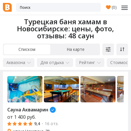
(
0
)
Турецкая баня хамам в
Новосибирске: цены, фото,
отзывы
: 48 саун
Списком
На карте
Аквазона
Для отдыха
Рейтинг
Стоимост
Сауна Аквамарин
от
1 400
руб.
9,4
·
16 отз.
улица Никитина, 78