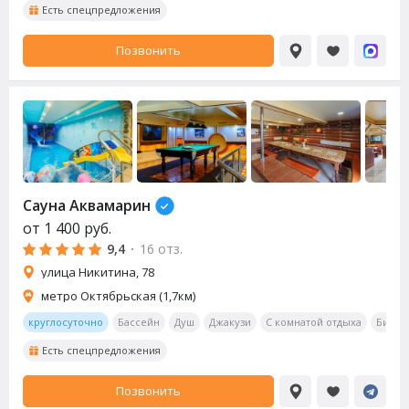
Есть спецпредложения
Позвонить
Сауна Аквамарин
от
1 400
руб.
9,4
·
16 отз.
улица Никитина, 78
метро Октябрьская (1,7км)
круглосуточно
Бассейн
Душ
Джакузи
С комнатой отдыха
Билья
Есть спецпредложения
Позвонить