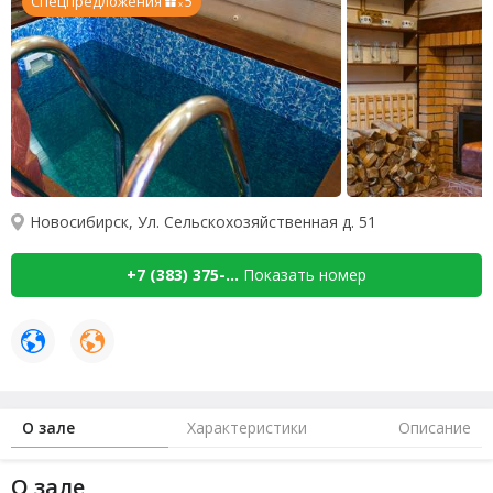
Спецпредложения
5
x
Новосибирск, Ул. Сельскохозяйственная д. 51
+7 (383) 375-...
Показать номер
О зале
Характеристики
Описание
О зале