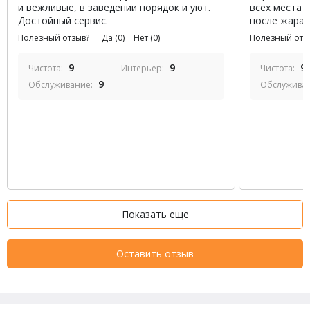
и вежливые, в заведении порядок и уют.
всех места 
Достойный сервис.
после жара,
Полезный отзыв?
Да
(0)
Нет
(0)
Полезный отз
9
9
9
Чистота:
Интерьер:
Чистота:
9
Обслуживание:
Обслужива
Показать еще
Оставить отзыв