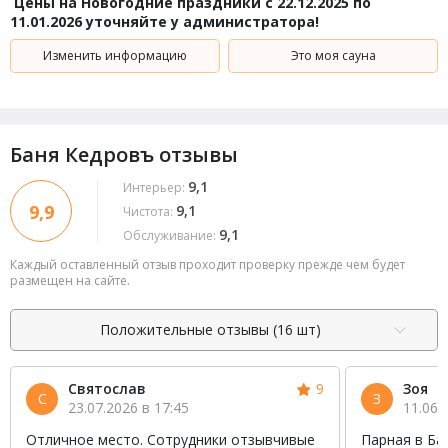
Цены на Новогодние праздники с 22.12.2025 по
11.01.2026 уточняйте у администратора!
Изменить информацию
Это моя сауна
Баня Кедровъ отзывы
9,1
Интерьер:
9,9
9,1
Чистота:
9,1
Обслуживание:
Каждый оставленный отзыв проходит проверку прежде чем будет
размещен на сайте.
Положительные отзывы (16 шт)
Святослав
9
Зоя
С
З
23.07.2026 в 17:45
11.06.
Отличное место. Сотрудники отзывчивые
Парная в Ба