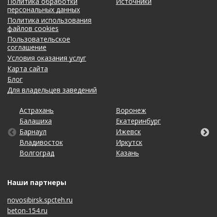
Политика обработки
Источники
персональных данных
Политика использования
файлов cookies
Пользовательское
соглашение
Условия оказания услуг
Карта сайта
Блог
Для владельцев заведений
Астрахань
Калининград
Омск
Тольятти
Воронеж
Липецк
Рязань
Уфа
Балашиха
Кемерово
Оренбург
Томск
Екатеринбург
Махачкала
Самара
Хабаровск
Барнаул
Киров
Пенза
Тула
Ижевск
Москва
Санкт-Петербург
Чебоксары
Владивосток
Краснодар
Пермь
Тюмень
Иркутск
Набережные Челны
Саратов
Челябинск
Волгоград
Красноярск
Ростов-на-Дону
Ульяновск
Казань
Нижний Новгород
Ставрополь
Ярославль
Наши партнеры
novosibirsk.spcteh.ru
beton-154.ru