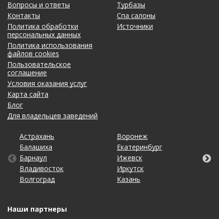
Вопросы и ответы
Турбазы
Контакты
Спа салоны
Политика обработки
Источники
персональных данных
Политика использования
файлов cookies
Пользовательское
соглашение
Условия оказания услуг
Карта сайта
Блог
Для владельцев заведений
Астрахань
Калининград
Омск
Тольятти
Воронеж
Липецк
Рязань
Уфа
Балашиха
Кемерово
Оренбург
Томск
Екатеринбург
Махачкала
Самара
Хабаровск
Барнаул
Киров
Пенза
Тула
Ижевск
Москва
Санкт-Петербург
Чебоксары
Владивосток
Краснодар
Пермь
Тюмень
Иркутск
Набережные Челны
Саратов
Челябинск
Волгоград
Красноярск
Ростов-на-Дону
Ульяновск
Казань
Нижний Новгород
Ставрополь
Ярославль
Наши партнеры