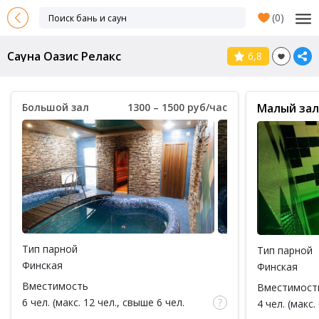
(
0
)
Сауна Оазис Релакс
6,8
Большой зал
1300 – 1500 руб/час
Малый зал
Тип парной
Тип парной
Финская
Финская
Вместимость
Вместимост
6 чел. (макс. 12 чел., свыше 6 чел.
4 чел. (макс.
доплата 100 руб за каждый час / за 1
доплата 100 