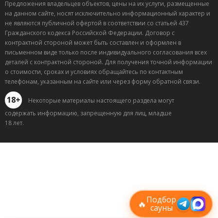
Предложения владельцев объектов, цены на их услуги, размещенные
на данном сайте, носят исключительно информационный характер и
не являются публичной офертой в соответствии со статьей 437
Гражданского кодекса Российской Федерации. Договор с
контрактной стороной может быть составлен и оформлен в
письменном виде только после индивидуального согласования всех
деталей с контрактной стороной. Для получения точной информации
о стоимости, сроках и условиях обращайтесь по контактным
телефонам, указанным на сайте или через форму обратной связи.
18+
Некоторые материалы настоящего раздела могут
содержать информацию, запрещенную для лиц, младше
18 лет.
Лучшие
спецпредложения
саун
Подписывайтесь в Telegram или MAX —
пришлём свежие скидки
Подбор
🔥
сауны