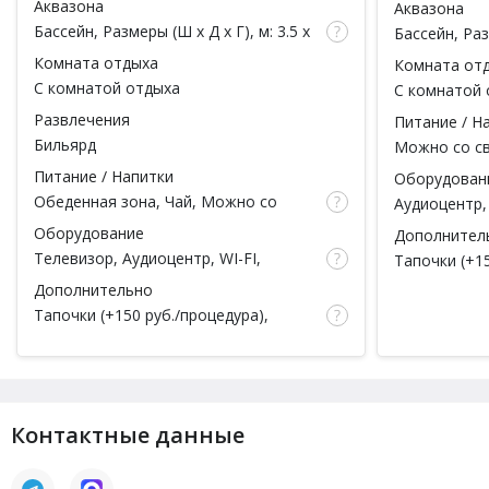
Аквазона
Аквазона
чел.)
чел.)
Бассейн
, Размеры (Ш x Д x Г), м: 3.5 x
Бассейн
, Раз
6 x 1.5, Теплый бассейн, Подсветка,
2.5 x 1.5, Т
Комната отдыха
Комната от
Фильтрация, Душ
С комнатой отдыха
С комнатой 
вместимость
Развлечения
Питание / Н
Бильярд
Можно со с
зона, Можно
Питание / Напитки
Оборудован
Обеденная зона, Чай,
Можно со
Аудиоцентр, 
своей едой
Микроволнов
Оборудование
Дополнител
Телевизор, Аудиоцентр, WI-FI,
Тапочки (
+15
Микроволновая печь, Чайник
руб.
), Полот
Дополнительно
Парковка
Тапочки (
+150 руб./процедура
),
Простыни (
+150 руб./процедура
),
Полотенца (
+150 руб./процедура
),
Посуда, Парковка
Контактные данные