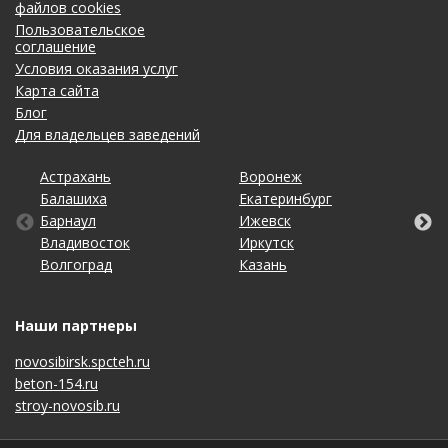
файлов cookies
Пользовательское
соглашение
Условия оказания услуг
Карта сайта
Блог
Для владельцев заведений
Астрахань
Калининград
Омск
Тольятти
Воронеж
Липецк
Рязань
Уфа
Балашиха
Кемерово
Оренбург
Томск
Екатеринбург
Махачкала
Самара
Хабаровск
Барнаул
Киров
Пенза
Тула
Ижевск
Москва
Санкт-Петербург
Чебоксары
Владивосток
Краснодар
Пермь
Тюмень
Иркутск
Набережные Челны
Саратов
Челябинск
Волгоград
Красноярск
Ростов-на-Дону
Ульяновск
Казань
Нижний Новгород
Ставрополь
Ярославль
Наши партнеры
novosibirsk.spcteh.ru
beton-154.ru
stroy-novosib.ru