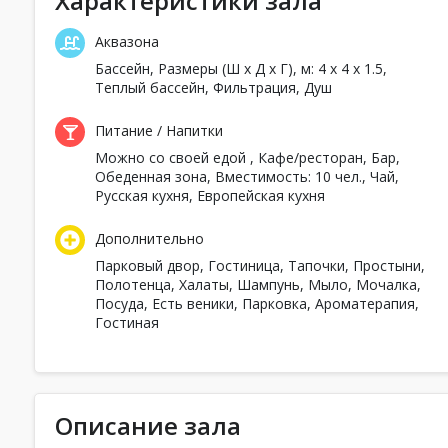
Характеристики зала
Аквазона
Бассейн
, Размеры (Ш x Д x Г), м: 4 x 4 x 1.5,
Теплый бассейн, Фильтрация,
Душ
Питание / Напитки
Можно со своей едой
,
Кафе/ресторан
,
Бар
,
Обеденная зона, Вместимость: 10 чел.,
Чай,
Русская кухня,
Европейская кухня
Дополнительно
Парковый двор,
Гостиница
,
Тапочки,
Простыни,
Полотенца,
Халаты,
Шампунь,
Мыло,
Мочалка,
Посуда,
Есть веники
,
Парковка,
Ароматерапия,
Гостиная
Описание зала