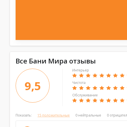
Все Бани Мира отзывы
Интерьер
9,5
Чистота
Обслуживание
Показать:
15
положительные
0
нейтральные
0
отрицате