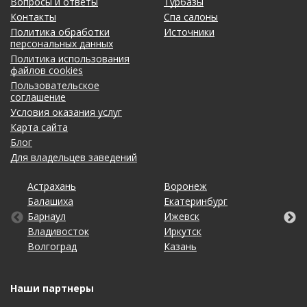
Вопросы и ответы
Турбазы
Контакты
Спа салоны
Политика обработки
Источники
персональных данных
Политика использования
файлов cookies
Пользовательское
соглашение
Условия оказания услуг
Карта сайта
Блог
Для владельцев заведений
Астрахань
Калининград
Омск
Тольятти
Воронеж
Липецк
Рязань
Уфа
Балашиха
Кемерово
Оренбург
Томск
Екатеринбург
Махачкала
Самара
Хабаровск
Барнаул
Киров
Пенза
Тула
Ижевск
Москва
Санкт-Петербург
Чебоксары
Владивосток
Краснодар
Пермь
Тюмень
Иркутск
Набережные Челны
Саратов
Челябинск
Волгоград
Красноярск
Ростов-на-Дону
Ульяновск
Казань
Нижний Новгород
Ставрополь
Ярославль
Наши партнеры