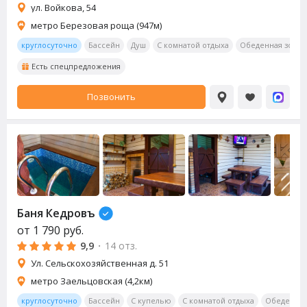
ул. Войкова, 54
метро Березовая роща (947м)
круглосуточно
Бассейн
Душ
С комнатой отдыха
Обеденная зона
Есть спецпредложения
Позвонить
Баня Кедровъ
от
1 790
руб.
9,9
·
14 отз.
Ул. Сельскохозяйственная д. 51
метро Заельцовская (4,2км)
круглосуточно
Бассейн
С купелью
С комнатой отдыха
Обеденная