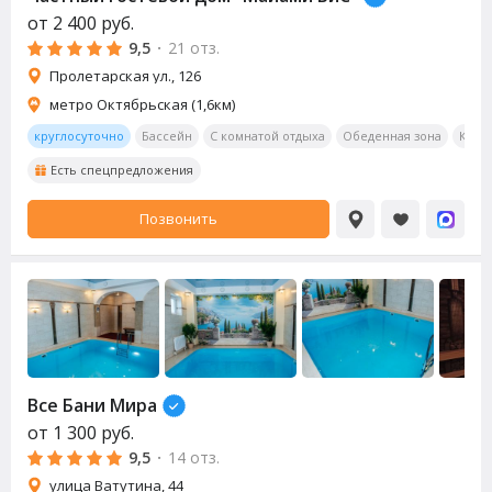
от
2 400
руб.
9,5
·
21 отз.
Пролетарская ул., 126
метро Октябрьская (1,6км)
круглосуточно
Бассейн
С комнатой отдыха
Обеденная зона
Кара
Есть спецпредложения
Позвонить
Все Бани Мира
от
1 300
руб.
9,5
·
14 отз.
улица Ватутина, 44