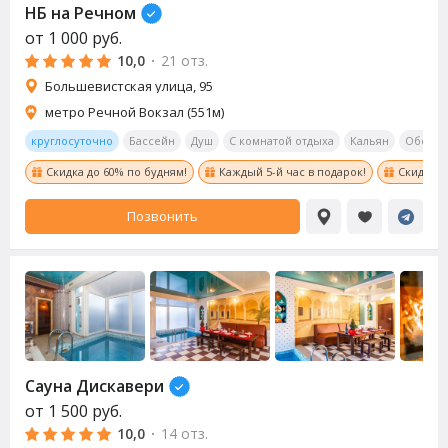
НБ на Речном
от
1 000
руб.
10,0
·
21 отз.
Большевистская улица, 95
метро Речной Вокзал (551м)
круглосуточно
Бассейн
Душ
С комнатой отдыха
Кальян
Обеден
Скидка до 60% по будням!
Каждый 5-й час в подарок!
Скидка в
Позвонить
Сауна Дискавери
от
1 500
руб.
10,0
·
14 отз.