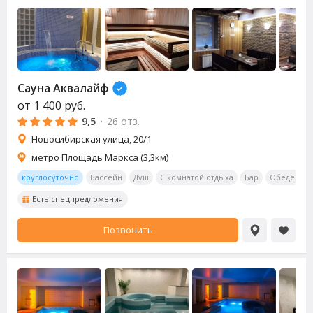
Сауна Аквалайф
от
1 400
руб.
9,5
·
26 отз.
Новосибирская улица, 20/1
метро Площадь Маркса (3,3км)
круглосуточно
Бассейн
Душ
С комнатой отдыха
Бар
Обеденная
Есть спецпредложения
Позвонить