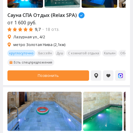
Сауна СПА Отдых (Relax SPA)
от
1 600
руб.
9,7
·
18 отз.
Лазурная ул., 4/2
метро Золотая Нива (2,1км)
круглосуточно
Бассейн
Душ
С комнатой отдыха
Кальян
Обеден
Есть спецпредложения
Позвонить