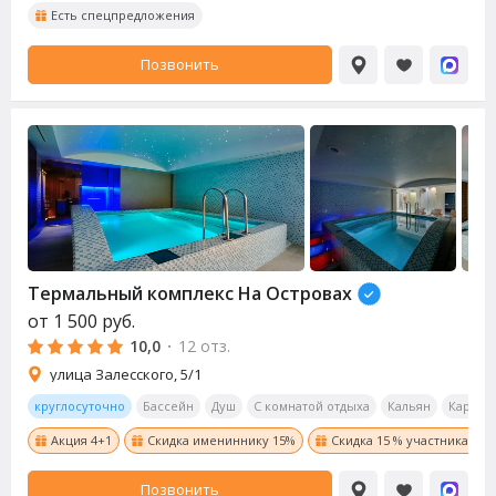
Есть спецпредложения
Позвонить
Термальный комплекс На Островах
от
1 500
руб.
10,0
·
12 отз.
улица Залесского, 5/1
круглосуточно
Бассейн
Душ
С комнатой отдыха
Кальян
Караок
Акция 4+1
Скидка имениннику 15%
Скидка 15 % участникам С
Позвонить