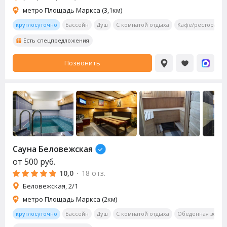
метро Площадь Маркса (3,1км)
круглосуточно
Бассейн
Душ
С комнатой отдыха
Кафе/ресторан
Есть спецпредложения
Позвонить
Сауна Беловежская
от
500
руб.
10,0
·
18 отз.
Беловежская, 2/1
метро Площадь Маркса (2км)
круглосуточно
Бассейн
Душ
С комнатой отдыха
Обеденная зона