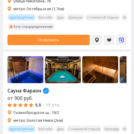
улица Никитина, 78
метро Октябрьская (1,7км)
круглосуточно
Бассейн
Душ
Джакузи
С комнатой отдыха
Билья
Есть спецпредложения
Позвонить
Сауна Фараон
от
900
руб.
9,8
·
15 отз.
Гусинобродское ш., 19/2
метро Золотая Нива (2км)
круглосуточно
Бассейн
Душ
С комнатой отдыха
Бильярд
Бар