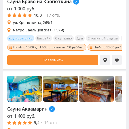
Сауна Браво на Кропоткина
от
1 000
руб.
10,0
·
17 отз.
ул. Кропоткина, 269/1
метро Заельцовская (1,5км)
круглосуточно
Бассейн
С купелью
Душ
С комнатой отдыха
Обе
Пн-Чт с 10-00 до 17-00 стоимость 700 руб/час
Пн-Чт с 10-00 до 17-0
Позвонить
Сауна Аквамарин
от
1 400
руб.
9,4
·
16 отз.