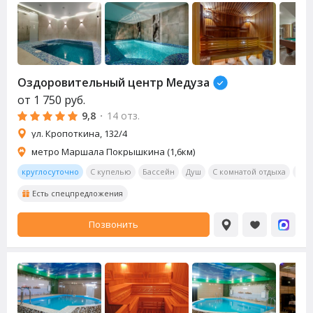
Оздоровительный центр Медуза
от
1 750
руб.
9,8
·
14 отз.
ул. Кропоткина, 132/4
метро Маршала Покрышкина (1,6км)
круглосуточно
С купелью
Бассейн
Душ
С комнатой отдыха
Бил
Есть спецпредложения
Позвонить