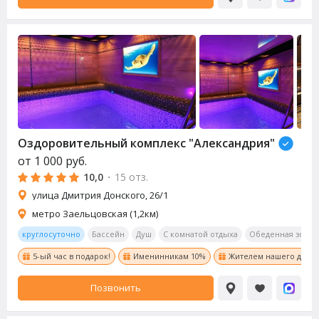
Оздоровительный комплекс "Александрия"
от
1 000
руб.
10,0
·
15 отз.
улица Дмитрия Донского, 26/1
метро Заельцовская (1,2км)
круглосуточно
Бассейн
Душ
С комнатой отдыха
Обеденная зона
5-ый час в подарок!
Именинникам 10%
Жителем нашего дома 
Позвонить