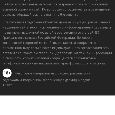
Любое использование материалов разрешено только при наличии
активной ссылки на сайт. По вопросам сотрудничества и размещения
рекламы обращайтесь по e-mail: info@vsaunah.ru
Предложения владельцев объектов, цены на их услуги, размещенные
на данном сайте, носят исключительно информационный характер и
не являются публичной офертой в соответствии со статьей 437
Гражданского кодекса Российской Федерации. Договор с
контрактной стороной может быть составлен и оформлен в
письменном виде только после индивидуального согласования всех
деталей с контрактной стороной. Для получения точной информации
о стоимости, сроках и условиях обращайтесь по контактным
телефонам, указанным на сайте или через форму обратной связи.
18+
Некоторые материалы настоящего раздела могут
содержать информацию, запрещенную для лиц, младше
18 лет.
Лучшие
спецпредложения