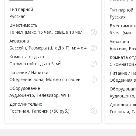
зоной Wi-Fi.
Тип парной
Тип парной
Русская
Русская
Вместимость
Вместимост
10 чел. (макс. 15 чел., свыше 10 чел.
6 чел. (макс.
доплата 50 руб за каждый час / за 1
доплата 50 р
Аквазона
Аквазона
чел.)
чел.)
Бассейн
, Размеры (Ш x Д x Г), м: 4 x 4
Бассейн
, Ра
x 1.7, Теплый бассейн, Подсветка,
x 1.7, Теплы
Комната отдыха
Комната от
Душ
Душ
2
С комнатой отдыха
S: м
,
С комнатой 
вместимость: чел.
вместимость
Питание / Напитки
Питание / Н
Обеденная зона,
Можно со своей
Обеденная 
едой
,
Мангал
, Чай
едой
,
Манг
Оборудование
Оборудован
Аудиоцентр, Телевизор, WI-FI
Аудиоцентр,
Дополнительно
Дополнител
Гостиная, Тапочки (
+50 руб.
),
Гостиная, Та
Простыни (
+50 руб.
), Посуда (
+50
Простыни (
+
руб.
),
Есть веники
, Дубовый,
руб.
),
Есть в
Парковка, Полотенца
своим веник
Полотенца