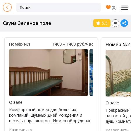
(
0
)
Сауна Зеленое поле
5,5
Номер №1
1400 – 1400 руб/час
Номер №2
О зале
О зале
Комфортный номер для больших
Прекрасный 
компаний, шумных Дней Рождения и
на гостей до
веселых праздников . Номер оборудован
душ, комнат
холодильником, кулером, кабельным TV,
кулер, кабел
Развернуть
Развернуть