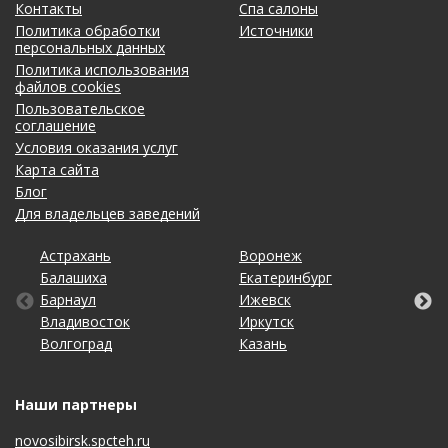
Контакты
Спа салоны
Политика обработки
Источники
персональных данных
Политика использования
файлов cookies
Пользовательское
соглашение
Условия оказания услуг
Карта сайта
Блог
Для владельцев заведений
Астрахань
Калининград
Омск
Тольятти
Воронеж
Липецк
Рязань
Уфа
Балашиха
Кемерово
Оренбург
Томск
Екатеринбург
Махачкала
Самара
Хабаровск
Барнаул
Киров
Пенза
Тула
Ижевск
Москва
Санкт-Петербург
Чебоксары
Владивосток
Краснодар
Пермь
Тюмень
Иркутск
Набережные Челны
Саратов
Челябинск
Волгоград
Красноярск
Ростов-на-Дону
Ульяновск
Казань
Нижний Новгород
Ставрополь
Ярославль
Наши партнеры
novosibirsk.spcteh.ru