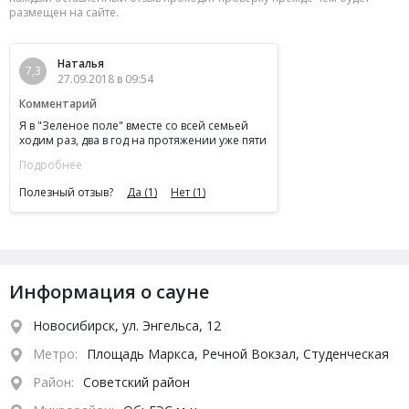
размещен на сайте.
Наталья
7,3
27.09.2018 в 09:54
Комментарий
Я в "Зеленое поле" вместе со всей семьей
ходим раз, два в год на протяжении уже пяти
лет. Заказываем всегда люкс номер один, он
Подробнее
самый большой. Все супер! Персонал
отличный!!! Отдых замечательный!!!
Полезный отзыв?
Да
(1)
Нет
(1)
Особенно дети в восторге от бассейна.
Информация о сауне
Новосибирск, ул. Энгельса, 12
Метро:
Площадь Маркса, Речной Вокзал, Студенческая
Район:
Советский район