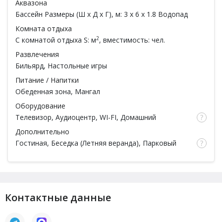
Аквазона
Бассейн
Размеры (Ш x Д x Г), м: 3 x 6 x 1.8 Водопад
Комната отдыха
2
С комнатой отдыха
S: м
, вместимость: чел.
Развлечения
Бильярд
, Настольные игры
Питание / Напитки
Обеденная зона,
Мангал
Оборудование
Телевизор, Аудиоцентр, WI-FI, Домашний
кинотеатр, Камин на дровах,
Караоке
,
Дополнительно
Кондиционер
Гостиная, Беседка (Летняя веранда), Парковый
двор,
Спа процедуры
, Ароматерапия, Ароматы для
парной, Тапочки, Простыни, Полотенца, Халаты,
Шампунь, Мыло, Мочалка, Посуда,
Есть веники
Контактные данные