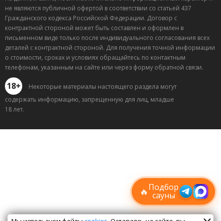
не являются публичной офертой в соответствии со статьей 437
Гражданского кодекса Российской Федерации. Договор с
контрактной стороной может быть составлен и оформлен в
письменном виде только после индивидуального согласования всех
деталей с контрактной стороной. Для получения точной информации
о стоимости, сроках и условиях обращайтесь по контактным
телефонам, указанным на сайте или через форму обратной связи.
18+
Некоторые материалы настоящего раздела могут
содержать информацию, запрещенную для лиц, младше
18 лет.
Лучшие
спецпредложения
саун
Подписывайтесь в Telegram или MAX —
пришлём свежие скидки
Подбор
🔥
сауны