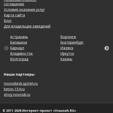
соглашение
Условия оказания услуг
Карта сайта
Блог
Для владельцев заведений
Астрахань
Калининград
Омск
Тольятти
Воронеж
Липецк
Рязань
Уфа
Балашиха
Кемерово
Оренбург
Томск
Екатеринбург
Махачкала
Самара
Хабаровск
Барнаул
Киров
Пенза
Тула
Ижевск
Москва
Санкт-Петербург
Чебоксары
Владивосток
Краснодар
Пермь
Тюмень
Иркутск
Набережные Челны
Саратов
Челябинск
Волгоград
Красноярск
Ростов-на-Дону
Ульяновск
Казань
Нижний Новгород
Ставрополь
Ярославль
Наши партнеры
novosibirsk.spcteh.ru
beton-154.ru
stroy-novosib.ru
© 2011-2026 Интернет-проект «Vsaunah.RU»