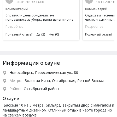
20.05.2019 в 14:00
18.11.2018 в 
Комментарий
Комментарий
Справляли день рождения , не
Отдыхаем частенько 
понравилось,за уборку взяли деньги,но не
чисто, и администр
кто не убирал,утром встали в зале где
приятные. Советуем
Подробнее
Подробнее
вечером погуляли полы были грязные везде
лужи и в сауне ничего не убрано ,хорошо
Полезный отзыв?
Да
(2)
Нет
(0)
Полезный отзыв?
что с вечера сами убрали со стола вымали
посуду,за продуктами советую тоже следить
половина исчезла в месте с пивом,и
проверяйте все унитазы они не закреплены
как положено креплением после вашего
праздника предъявляют что мы их
оторвали,благо нам помогла полиция
Информация о сауне
прибывшая и разобралась кто прав кто
виноват
Новосибирск, Переселенческая ул., 80
Метро:
Золотая Нива, Октябрьская, Речной Вокзал
Район:
Октябрьский район
О сауне
Бассейн 10 на 3 метра, бильярд, закрытый двор с мангалом и
ландшафтным дизайном. Отличный отдых в черте города но
на свежем воздухе!