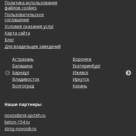
Политика использования
файлов cookies
Пользовательское
соглашение
Условия оказания услуг
Карта сайта
Блог
Для владельцев заведений
Астрахань
Калининград
Омск
Тольятти
Воронеж
Липецк
Рязань
Уфа
Балашиха
Кемерово
Оренбург
Томск
Екатеринбург
Махачкала
Самара
Хабаровск
Барнаул
Киров
Пенза
Тула
Ижевск
Москва
Санкт-Петербург
Чебоксары
Владивосток
Краснодар
Пермь
Тюмень
Иркутск
Набережные Челны
Саратов
Челябинск
Волгоград
Красноярск
Ростов-на-Дону
Ульяновск
Казань
Нижний Новгород
Ставрополь
Ярославль
Наши партнеры
novosibirsk.spcteh.ru
beton-154.ru
stroy-novosib.ru