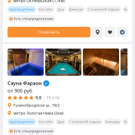
метро Октябрьская (1,7км)
круглосуточно
Бассейн
Душ
Джакузи
С комнатой отдыха
Билья
Есть спецпредложения
Позвонить
Сауна Фараон
от
900
руб.
9,8
·
15 отз.
Гусинобродское ш., 19/2
метро Золотая Нива (2км)
круглосуточно
Бассейн
Душ
С комнатой отдыха
Бильярд
Бар
Есть спецпредложения