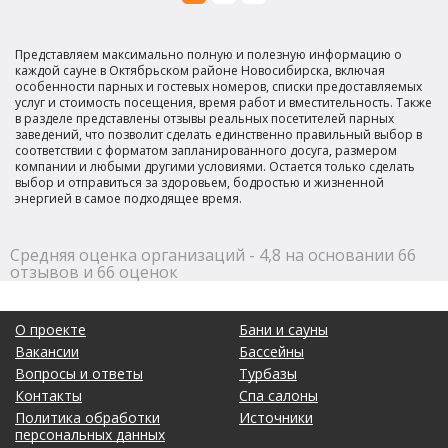
Представляем максимально полную и полезную информацию о
каждой сауне в Октябрьском районе Новосибирска, включая
особенности парных и гостевых номеров, списки предоставляемых
услуг и стоимость посещения, время работ и вместительность. Также
в разделе представлены отзывы реальных посетителей парных
заведений, что позволит сделать единственно правильный выбор в
соответствии с форматом запланированного досуга, размером
компании и любыми другими условиями. Остается только сделать
выбор и отправиться за здоровьем, бодростью и жизненной
энергией в самое подходящее время.
Средняя оценка организаций - 4,8 на основании 66
отзывов и 66 оценок
О проекте
Бани и сауны
Вакансии
Бассейны
Вопросы и ответы
Турбазы
Контакты
Спа салоны
Политика обработки
Источники
персональных данных