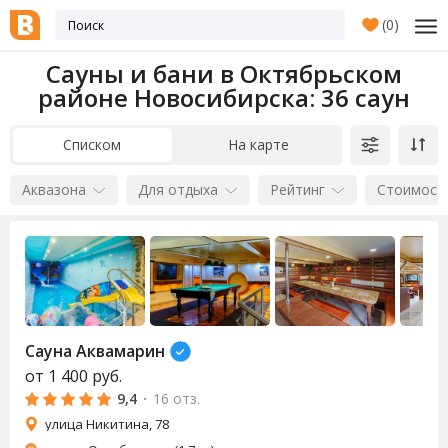
(
0
)
Сауны и бани в Октябрьском
районе Новосибирска
: 36 саун
Списком
На карте
Аквазона
Для отдыха
Рейтинг
Стоимост
Сауна Аквамарин
от
1 400
руб.
9,4
·
16 отз.
улица Никитина, 78