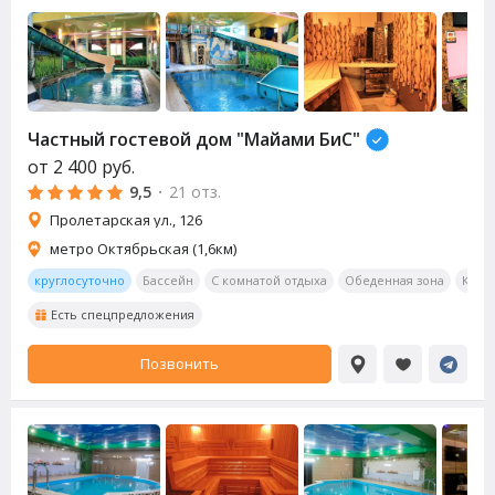
Частный гостевой дом "Майами БиС"
от
2 400
руб.
9,5
·
21 отз.
Пролетарская ул., 126
метро Октябрьская (1,6км)
круглосуточно
Бассейн
С комнатой отдыха
Обеденная зона
Кара
Есть спецпредложения
Позвонить