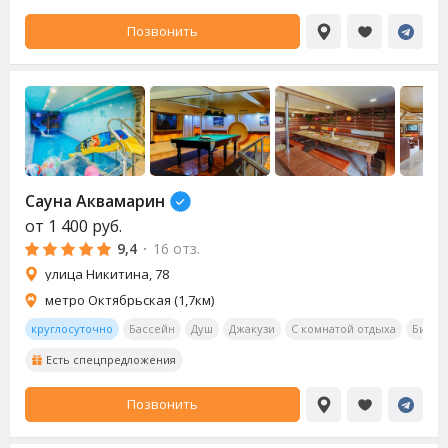
Позвонить
Сауна Аквамарин
от
1 400
руб.
9,4
·
16 отз.
улица Никитина, 78
метро Октябрьская (1,7км)
круглосуточно
Бассейн
Душ
Джакузи
С комнатой отдыха
Билья
Есть спецпредложения
Позвонить