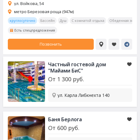
ул. Войкова, 54
метро Березовая роща (947м)
круглосуточно
Бассейн
Душ
С комнатой отдыха
Обеденная зона
Есть спецпредложения
Позвонить
Частный гостевой дом
"Майами БиС"
От
1 300
руб.
ул. Карла Либкнехта 140
Баня Берлога
От
600
руб.