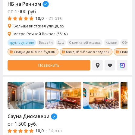
НБ на Речном
от
1 000
руб.
10,0
·
21 отз.
Большевистская улица, 95
метро Речной Вокзал (551м)
круглосуточно
Бассейн
Душ
С комнатой отдыха
Кальян
Обеден
Скидка до 60% по будням!
Каждый 5-й час в подарок!
Скидка в
Позвонить
Сауна Дискавери
от
1 500
руб.
10,0
·
14 отз.