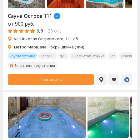
Сауна Остров 111
от
900
руб.
9,6
·
23 отз.
ул. Николая Островского, 111 к 5
метро Маршала Покрышкина (1км)
круглосуточно
Бассейн
Душ
С комнатой отдыха
Бар
Телевизор
Есть спецпредложения
Позвонить