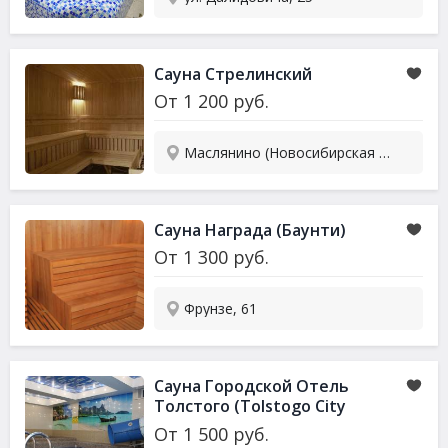
Сауна Стрелинский
От
1 200
руб.
Маслянино (Новосибирская обл.), Никитина, 20
Сауна Награда (Баунти)
От
1 300
руб.
Фрунзе, 61
Сауна Городской Отель
Толстого (Tolstogo City
Hotel)
От
1 500
руб.