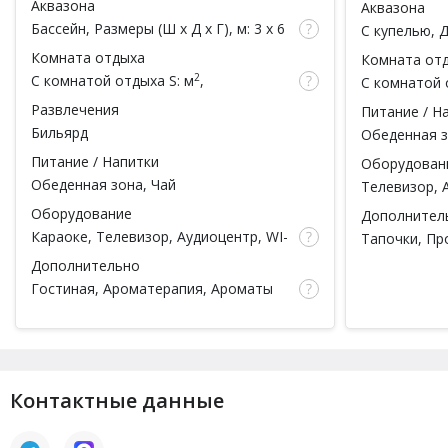
Аквазона
Аквазона
Бассейн
, Размеры (Ш x Д x Г), м: 3 x 6
С купелью
, 
x 1.7, Душ
Комната отдыха
Комната от
2
С комнатой отдыха
S: м
,
С комнатой 
вместимость: чел.
вместимость
Развлечения
Питание / Н
Бильярд
Обеденная з
Питание / Напитки
Оборудован
Обеденная зона, Чай
Телевизор, 
Оборудование
Дополнител
Караоке
, Телевизор, Аудиоцентр, WI-
Тапочки, Пр
FI
Халаты, Пос
Дополнительно
Гостиная, Ароматерапия, Ароматы
для парной, Тапочки, Простыни,
Полотенца, Халаты, Шампунь, Мыло,
Мочалка, Посуда,
Есть веники
Контактные данные