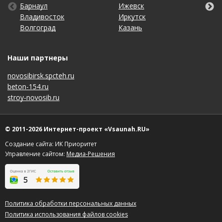
Барнаул
Киров
Пенза
Тула
Ижевск
Москва
Санкт-Петербург
Чебоксары
Владивосток
Краснодар
Пермь
Тюмень
Иркутск
Набережные Челны
Саратов
Челябинск
Волгоград
Красноярск
Ростов-на-Дону
Ульяновск
Казань
Нижний Новгород
Ставрополь
Ярославль
Наши партнеры
novosibirsk.spcteh.ru
beton-154.ru
stroy-novosib.ru
© 2011-2026 Интернет-проект «Vsaunah.RU»
Создание сайта: ИК Приоритет
Управление сайтом:
Медиа-Решения
Политика обработки персональных данных
Политика использования файлов cookies