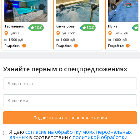
1/6
2/6
3/6
4/6
5/6
6/6
Термальный
Сауна Браво
НБ на
10.0
10.0
комплекс На
на
Речном
улица Залесского, 5/1
ул. Кропоткина, 269/1
Большевистская улица, 95
Островах
Кропоткина
от
1 500
руб.
от
1 000
руб.
от
1 000
руб.
Подробнее
Подробнее
Подробнее
Узнайте первым о спецпредложениях
Подписаться на спецпредложения
Я даю
согласие на обработку моих персональных
данных
в соответствии с
политикой обработки