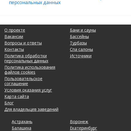
персональных данных
О проекте
Бани и сауны
Вакансии
Бассейны
Вопросы и ответы
Турбазы
Контакты
Спа салоны
Политика обработки
Источники
персональных данных
Политика использования
файлов cookies
Пользовательское
соглашение
Условия оказания услуг
Карта сайта
Блог
Для владельцев заведений
Астрахань
Калининград
Омск
Тольятти
Воронеж
Липецк
Рязань
Уфа
Балашиха
Кемерово
Оренбург
Томск
Екатеринбург
Махачкала
Самара
Хабаровск