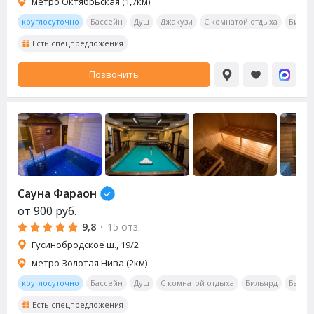
метро Октябрьская (1,7км)
круглосуточно
Бассейн
Душ
Джакузи
С комнатой отдыха
Билья
Есть спецпредложения
Позвонить
Сауна Фараон
от
900
руб.
9,8
·
15 отз.
Гусинобродское ш., 19/2
метро Золотая Нива (2км)
круглосуточно
Бассейн
Душ
С комнатой отдыха
Бильярд
Бар
Есть спецпредложения