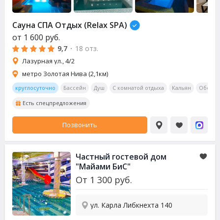
Сауна СПА Отдых (Relax SPA)
от
1 600
руб.
9,7
·
18 отз.
Лазурная ул., 4/2
метро Золотая Нива (2,1км)
круглосуточно
Бассейн
Душ
С комнатой отдыха
Кальян
Обеден
Есть спецпредложения
Позвонить
Частный гостевой дом
"Майами БиС"
От
1 300
руб.
ул. Карла Либкнехта 140