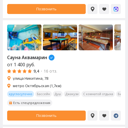
Позвонить
Сауна Аквамарин
от
1 400
руб.
9,4
·
16 отз.
улица Никитина, 78
метро Октябрьская (1,7км)
круглосуточно
Бассейн
Душ
Джакузи
С комнатой отдыха
Билья
Есть спецпредложения
Позвонить