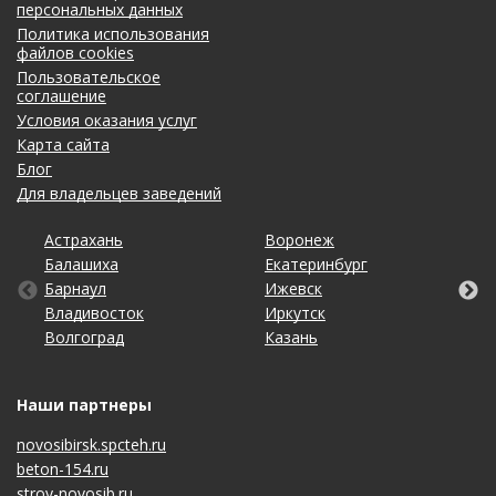
персональных данных
Политика использования
файлов cookies
Пользовательское
соглашение
Условия оказания услуг
Карта сайта
Блог
Для владельцев заведений
Астрахань
Калининград
Омск
Тольятти
Воронеж
Липецк
Рязань
Уфа
Балашиха
Кемерово
Оренбург
Томск
Екатеринбург
Махачкала
Самара
Хабаровск
Барнаул
Киров
Пенза
Тула
Ижевск
Москва
Санкт-Петербург
Чебоксары
Владивосток
Краснодар
Пермь
Тюмень
Иркутск
Набережные Челны
Саратов
Челябинск
Волгоград
Красноярск
Ростов-на-Дону
Ульяновск
Казань
Нижний Новгород
Ставрополь
Ярославль
Наши партнеры
novosibirsk.spcteh.ru
beton-154.ru
stroy-novosib.ru