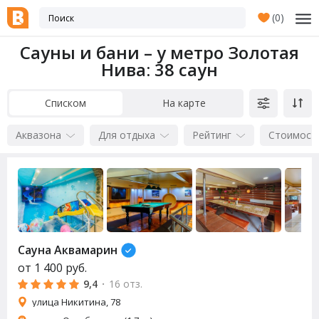
(
0
)
Сауны и бани – у метро Золотая
Нива
: 38 саун
Списком
На карте
Аквазона
Для отдыха
Рейтинг
Стоимост
Сауна Аквамарин
от
1 400
руб.
9,4
·
16 отз.
улица Никитина, 78