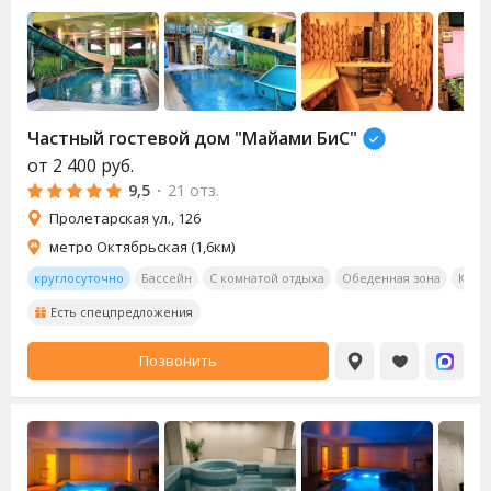
Частный гостевой дом "Майами БиС"
от
2 400
руб.
9,5
·
21 отз.
Пролетарская ул., 126
метро Октябрьская (1,6км)
круглосуточно
Бассейн
С комнатой отдыха
Обеденная зона
Кара
Есть спецпредложения
Позвонить