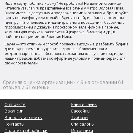
Ищете сауну поближе к дому? Не проблема! На данной странице
каталога vsaunah.ru представлены все сауны у метро Золотая Нива.
Знакомьтесь с доступными предложениями и отзывами, бронируйте
сауну по телефону или онлайн! Здесь вы найдете банные комнаты
(для групп 3-5 человек и индивидуального посещения), бассейны с
гидромассажем и джакузи в просторном зале, финские парные,
комнаты для отдыха и развлечений (караоке, бильярд и др.) в
районе станции метро Золотая Нива.
Сауна — это отличный способ провести выходные, разбавить будние
дни и одновременно укрепить здоровье. Современная и
модернизированная обстановка сохранила все лучшие традиции
наших предков, добавив комфортные условия и полный сервис для
своих посетителей.
Средняя оценка организаций - 4,9 на основании 61
отзыва и 61 оценки
О проекте
Бани и сауны
Вакансии
Бассейны
Вопросы и ответы
Турбазы
Контакты
Спа салоны
Политика обработки
Источники