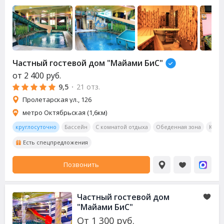
Частный гостевой дом "Майами БиС"
от
2 400
руб.
9,5
·
21 отз.
Пролетарская ул., 126
метро Октябрьская (1,6км)
круглосуточно
Бассейн
С комнатой отдыха
Обеденная зона
Кара
Есть спецпредложения
Позвонить
Частный гостевой дом
"Майами БиС"
От
1 300
руб.