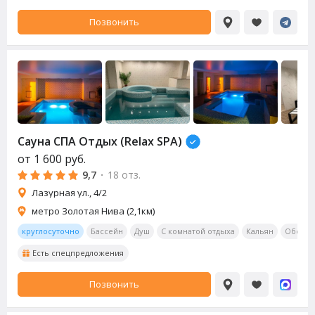
Позвонить
Сауна СПА Отдых (Relax SPA)
от
1 600
руб.
9,7
·
18 отз.
Лазурная ул., 4/2
метро Золотая Нива (2,1км)
круглосуточно
Бассейн
Душ
С комнатой отдыха
Кальян
Обеден
Есть спецпредложения
Позвонить