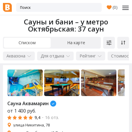
(
0
)
Сауны и бани – у метро
Октябрьская
: 37 саун
Списком
На карте
Аквазона
Для отдыха
Рейтинг
Стоимост
Сауна Аквамарин
от
1 400
руб.
9,4
·
16 отз.
улица Никитина, 78