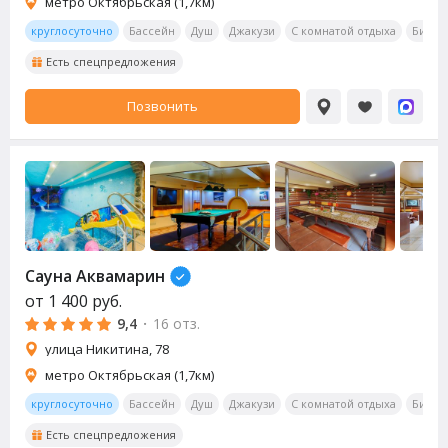
метро Октябрьская (1,7км)
круглосуточно
Бассейн
Душ
Джакузи
С комнатой отдыха
Билья
Есть спецпредложения
Позвонить
Сауна Аквамарин
от
1 400
руб.
9,4
·
16 отз.
улица Никитина, 78
метро Октябрьская (1,7км)
круглосуточно
Бассейн
Душ
Джакузи
С комнатой отдыха
Билья
Есть спецпредложения