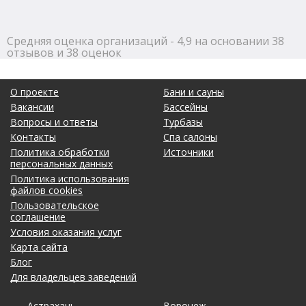
Средняя оценка организаций - 4,9 на основании 38
отзывов и 38 оценок
О проекте
Бани и сауны
Вакансии
Бассейны
Вопросы и ответы
Турбазы
Контакты
Спа салоны
Политика обработки
Источники
персональных данных
Политика использования
файлов cookies
Пользовательское
соглашение
Условия оказания услуг
Карта сайта
Блог
Для владельцев заведений
Астрахань
Калининград
Омск
Тольятти
Воронеж
Липецк
Рязань
Уфа