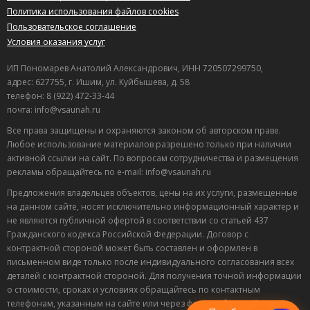
Политика использования файлов cookies
Пользовательское соглашение
Условия оказания услуг
ИП Пономарев Анатолий Александрович, ИНН 720507299750,
адрес: 627755, г. Ишим, ул. Куйбышева, д. 58
телефон: 8 (922) 472-33-44
почта: info@vsaunah.ru
Все права защищены и охраняются законом об авторском праве.
Любое использование материалов разрешено только при наличии
активной ссылки на сайт. По вопросам сотрудничества и размещения
рекламы обращайтесь по e-mail: info@vsaunah.ru
Предложения владельцев объектов, цены на их услуги, размещенные
на данном сайте, носят исключительно информационный характер и
не являются публичной офертой в соответствии со статьей 437
Гражданского кодекса Российской Федерации. Договор с
контрактной стороной может быть составлен и оформлен в
Лучшие
письменном виде только после индивидуального согласования всех
спецпредложения
деталей с контрактной стороной. Для получения точной информации
саун
о стоимости, сроках и условиях обращайтесь по контактным
Подписывайтесь в Telegram или MAX —
телефонам, указанным на сайте или через форму обратной связи.
пришлём свежие скидки