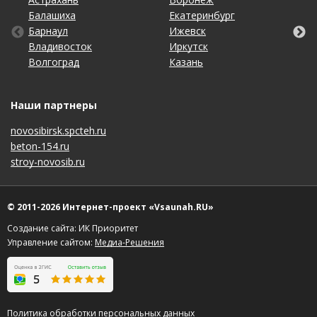
Балашиха
Кемерово
Оренбург
Томск
Екатеринбург
Махачкала
Самара
Хабаровск
Барнаул
Киров
Пенза
Тула
Ижевск
Москва
Санкт-Петербург
Чебоксары
Владивосток
Краснодар
Пермь
Тюмень
Иркутск
Набережные Челны
Саратов
Челябинск
Волгоград
Красноярск
Ростов-на-Дону
Ульяновск
Казань
Нижний Новгород
Ставрополь
Ярославль
Наши партнеры
novosibirsk.spcteh.ru
beton-154.ru
stroy-novosib.ru
© 2011-2026 Интернет-проект «Vsaunah.RU»
Создание сайта: ИК Приоритет
Управление сайтом:
Медиа-Решения
Политика обработки персональных данных