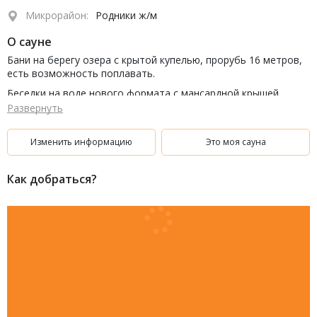
Микрорайон:
Родники ж/м
О сауне
Бани на берегу озера с крытой купелью, прорубь 16 метров,
есть возможность поплавать.
Беседки на воде нового формата с мансардной крышей.
Вмещают до 30 человек.
Развернуть
Озеро пополняется чистой ключевой водой.
Изменить информацию
Это моя сауна
На территории есть медицинский пункт и работает
фельдшер.
Можно кормить уток и рыб. Водится окунь, щука, карась,
Как добраться?
плотва.
Территория обработана от клещей.
Отдых на воде
Аренда беседок с мангалом, Бани, Песчаный берег с
лежаками, Лодки и катамараны, Развлечения на воде