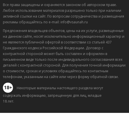
Все права защищены и охраняются законом об авторском праве.
Любое использование материалов разрешено только при наличии
активной ссылки на сайт. По вопросам сотрудничества и размещения
рекламы обращайтесь по e-mail: info@vsaunah.ru
Предложения владельцев объектов, цены на их услуги, размещенные
на данном сайте, носят исключительно информационный характер и
не являются публичной офертой в соответствии со статьей 437
Гражданского кодекса Российской Федерации. Договор с
контрактной стороной может быть составлен и оформлен в
письменном виде только после индивидуального согласования всех
деталей с контрактной стороной. Для получения точной информации
о стоимости, сроках и условиях обращайтесь по контактным
телефонам, указанным на сайте или через форму обратной связи.
18+
Некоторые материалы настоящего раздела могут
содержать информацию, запрещенную для лиц, младше
18 лет.
Лучшие