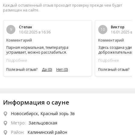
Каждый оставленный отзыв проходит проверку прежде чем будет
размещен на сайте.
Степан
Виктор
9
10
10.02.2025 в 16:36
16.01.2025 в 
Комментарий
Комментарий
Парная нормальная, температура
Здесь создана удив
устраивает, можно расслабиться.
доброжелательная 
начинаются со встр
Подробнее
Подробнее
одетыми в истинно 
всем чувствуется ую
Полезный отзыв?
Да
(0)
Нет
(0)
Полезный отзыв?
добродетель. Реком
чудное место оздор
самые яркие впечат
Информация о сауне
Новосибирск, Красный зорь 3в
Метро:
Заельцовская
Район:
Калининский район