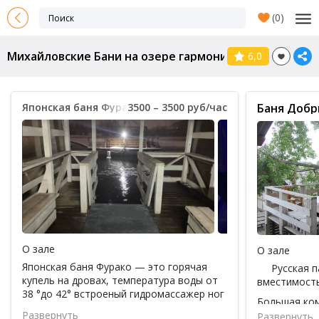
(
0
)
Михайловские Бани на озере гармонии чудес, баня 
6,0
Японская баня ФураКо
3500 – 3500 руб/час
Баня Добр
О зале
О зале
Японская баня Фурако — это горячая
Русская па
купель на дровах, температура воды от
вместимость
38 °до 42° встроеный гидромассажер ног
Большая ком
и спины сделает отдых в купели
оборудованн
Развернуть
Развернуть