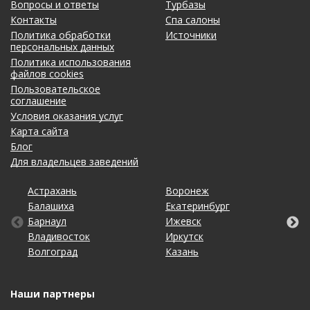
Вопросы и ответы
Турбазы
Контакты
Спа салоны
Политика обработки
Источники
персональных данных
Политика использования
файлов cookies
Пользовательское
соглашение
Условия оказания услуг
Карта сайта
Блог
Для владельцев заведений
Астрахань
Калининград
Омск
Тольятти
Воронеж
Липецк
Рязань
Уфа
Балашиха
Кемерово
Оренбург
Томск
Екатеринбург
Махачкала
Самара
Хабаровск
Барнаул
Киров
Пенза
Тула
Ижевск
Москва
Санкт-Петербург
Чебоксары
Владивосток
Краснодар
Пермь
Тюмень
Иркутск
Набережные Челны
Саратов
Челябинск
Волгоград
Красноярск
Ростов-на-Дону
Ульяновск
Казань
Нижний Новгород
Ставрополь
Ярославль
Наши партнеры