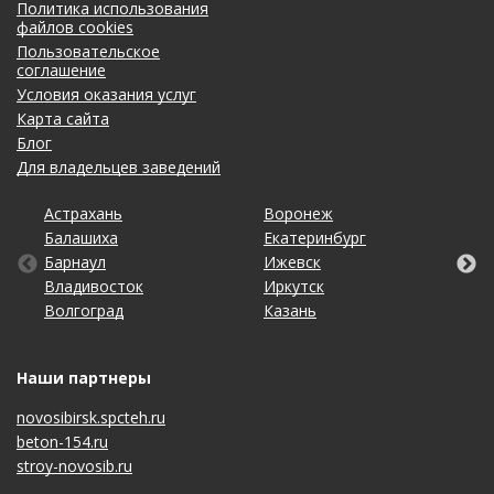
Политика использования
файлов cookies
Пользовательское
соглашение
Условия оказания услуг
Карта сайта
Блог
Для владельцев заведений
Астрахань
Калининград
Омск
Тольятти
Воронеж
Липецк
Рязань
Уфа
Балашиха
Кемерово
Оренбург
Томск
Екатеринбург
Махачкала
Самара
Хабаровск
Барнаул
Киров
Пенза
Тула
Ижевск
Москва
Санкт-Петербург
Чебоксары
Владивосток
Краснодар
Пермь
Тюмень
Иркутск
Набережные Челны
Саратов
Челябинск
Волгоград
Красноярск
Ростов-на-Дону
Ульяновск
Казань
Нижний Новгород
Ставрополь
Ярославль
Наши партнеры
novosibirsk.spcteh.ru
beton-154.ru
stroy-novosib.ru