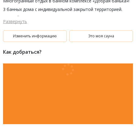
Многогранный отдых в банном комплексе «Добрая банька»!
3 банных дома с индивидуальной закрытой территорией.
Каждый номер уникален по своему!
Развернуть
Но объединяет их одно - наша концепция!
Уют, комфорт, идеальная чистота, многофункциональность
Изменить информацию
Это моя сауна
каждого банного номера, правильный пар и гостеприимство!
Ждем вас в гости!!
Как добраться?