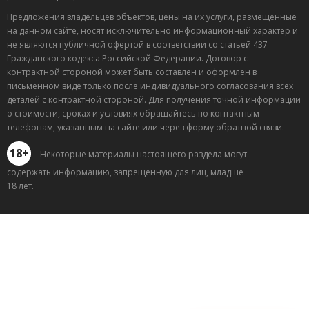
Предложения владельцев объектов, цены на их услуги, размещенные
на данном сайте, носят исключительно информационный характер и
не являются публичной офертой в соответствии со статьей 437
Гражданского кодекса Российской Федерации. Договор с
контрактной стороной может быть составлен и оформлен в
письменном виде только после индивидуального согласования всех
деталей с контрактной стороной. Для получения точной информации
о стоимости, сроках и условиях обращайтесь по контактным
телефонам, указанным на сайте или через форму обратной связи.
18+
Некоторые материалы настоящего раздела могут
содержать информацию, запрещенную для лиц, младше
18 лет.
Лучшие
спецпредложения
саун