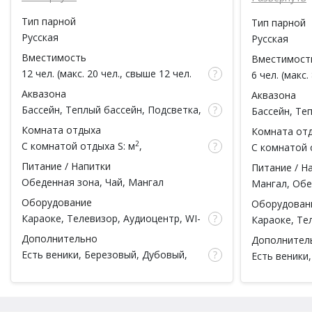
Пт-Вс с 09:00 до последнего гостя - 3900
Пт-Вс с 09:0
руб/час
руб/час
Тип парной
Тип парной
Русская
Русская
Вместимость
Вместимост
12 чел. (макс. 20 чел., свыше 12 чел.
6 чел. (макс.
доплата 200 руб за каждый час / за 1
доплата 200 
Аквазона
Аквазона
чел.)
чел.)
Бассейн
, Теплый бассейн, Подсветка,
Бассейн
, Те
Душ
Уличный бас
Комната отдыха
Комната от
ведро
2
С комнатой отдыха
S: м
,
С комнатой 
вместимость: чел.
вместимость
Питание / Напитки
Питание / Н
Обеденная зона, Чай,
Мангал
Мангал
, Об
Оборудование
Оборудован
Караоке
, Телевизор, Аудиоцентр, WI-
Караоке
, Те
FI, Камин на дровах, Холодильник,
FI, Холодил
Дополнительно
Дополнител
Микроволновая печь, Чайник
печь, Чайни
Есть веники
, Березовый, Дубовый,
Есть веники
Тапочки, Простыни, Полотенца,
Беседка (Лет
Халаты, Посуда, Со своим веником,
Простыни, П
Парковка, Шампунь, Мыло
Посуда, Со 
Парковка, 