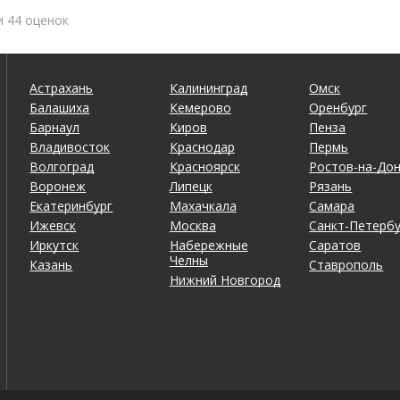
и 44 оценок
Астрахань
Калининград
Омск
Балашиха
Кемерово
Оренбург
Барнаул
Киров
Пенза
Владивосток
Краснодар
Пермь
Волгоград
Красноярск
Ростов-на-До
Воронеж
Липецк
Рязань
Екатеринбург
Махачкала
Самара
Ижевск
Москва
Санкт-Петербу
Иркутск
Набережные
Саратов
Челны
Казань
Ставрополь
Нижний Новгород