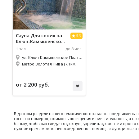
Сауна Для своих на
6.9
Ключ-Камышенском
Плато
1 зал
до 8 чел.
ул. Ключ-Камышенское Плато, 14
метро Золотая Нива (7,1км)
от 2 200 руб.
В данном разделе нашего тематического каталога представлены 
гостевых номеров, стоимость посещения и вместительность, а т
баньку, чтобы как следует отдохнуть, укрепить здоровье и прос
нужное время можно непосредственно с помощью функционала н