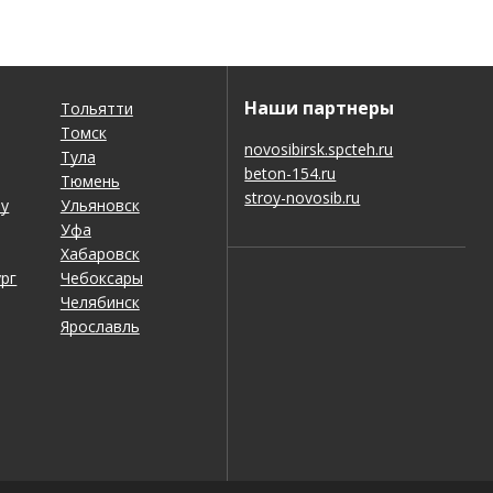
Наши партнеры
Тольятти
Томск
novosibirsk.spcteh.ru
Тула
beton-154.ru
Тюмень
stroy-novosib.ru
ну
Ульяновск
Уфа
Хабаровск
рг
Чебоксары
Челябинск
Ярославль