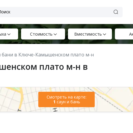
ыха
Стоимость
Вместимость
А
и бани в Ключе-Камышенском плато м-н
шенском плато м-н в
Смотреть на карте:
1
саун и бань