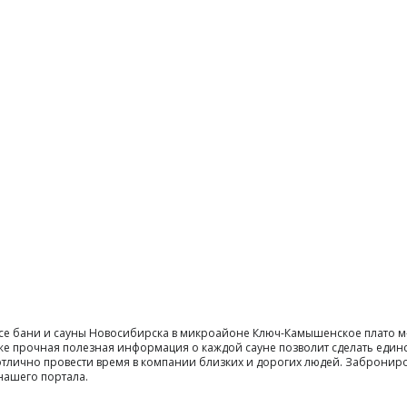
все бани и сауны Новосибирска в микроайоне Ключ-Камышенское плато 
акже прочная полезная информация о каждой сауне позволит сделать еди
то отлично провести время в компании близких и дорогих людей. Заброни
ашего портала.