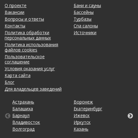
О проекте
Бани и сауны
Вакансии
Бассейны
Вопросы и ответы
Турбазы
Контакты
Спа салоны
Политика обработки
Источники
персональных данных
Политика использования
файлов cookies
Пользовательское
соглашение
Условия оказания услуг
Карта сайта
Блог
Для владельцев заведений
Астрахань
Калининград
Омск
Тольятти
Воронеж
Липецк
Рязань
Уфа
Балашиха
Кемерово
Оренбург
Томск
Екатеринбург
Махачкала
Самара
Хабаровск
Барнаул
Киров
Пенза
Тула
Ижевск
Москва
Санкт-Петербург
Чебоксары
Владивосток
Краснодар
Пермь
Тюмень
Иркутск
Набережные Челны
Саратов
Челябинск
Волгоград
Красноярск
Ростов-на-Дону
Ульяновск
Казань
Нижний Новгород
Ставрополь
Ярославль