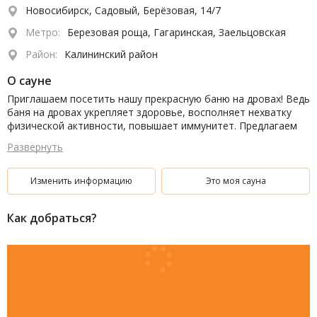
Новосибирск, Садовый, Берёзовая, 14/7
Метро:
Березовая роща, Гагаринская, Заельцовская
Район:
Калининский район
О сауне
Приглашаем посетить нашу прекрасную баню на дровах! Ведь
баня на дровах укрепляет здоровье, восполняет нехватку
физической активности, повышает иммунитет. Предлагаем
окунуться в прохладный бассейн после жаркой парной,
Развернуть
отдохнуть на мягком диване и выпить горячего травяного
чая.
Минимальное время для аренды бани 3 часа. При оплате за 3
Изменить информацию
Это моя сауна
часа в буднии дни - четвёртый час в подарок!
Как добраться?