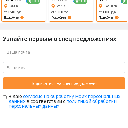
10.0
10.0
комплекс На
льный
Речном
улица Залесского, 5/1
улица Дмитрия Донского, 26/1
Большевистская улица, 95
Островах
комплекс
"Александри
от
1 500
руб.
от
1 000
руб.
от
1 000
руб.
я"
Подробнее
Подробнее
Подробнее
Узнайте первым о спецпредложениях
Подписаться на спецпредложения
Я даю
согласие на обработку моих персональных
данных
в соответствии с
политикой обработки
персональных данных