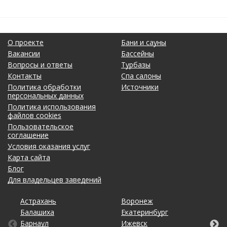
О проекте
Бани и сауны
Вакансии
Бассейны
Вопросы и ответы
Турбазы
Контакты
Спа салоны
Политика обработки
Источники
персональных данных
Политика использования
файлов cookies
Пользовательское
соглашение
Условия оказания услуг
Карта сайта
Блог
Для владельцев заведений
Астрахань
Калининград
Омск
Тольятти
Воронеж
Липецк
Рязань
Уфа
Балашиха
Кемерово
Оренбург
Томск
Екатеринбург
Махачкала
Самара
Хабаровск
Барнаул
Киров
Пенза
Тула
Ижевск
Москва
Санкт-Петербург
Чебоксары