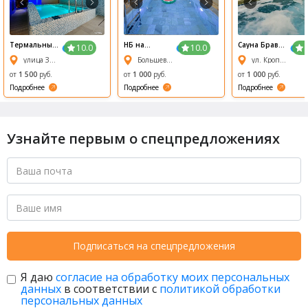
1/6
2/6
3/6
4/6
5/6
6/6
Термальный
НБ на
Сауна Браво
10.0
10.0
комплекс На
Речном
на
улица Залесского, 5/1
Большевистская улица, 95
ул. Кропоткина, 269/1
Островах
Кропоткина
от
1 500
руб.
от
1 000
руб.
от
1 000
руб.
Подробнее
Подробнее
Подробнее
Узнайте первым о спецпредложениях
Подписаться на спецпредложения
Я даю
согласие на обработку моих персональных
данных
в соответствии с
политикой обработки
персональных данных