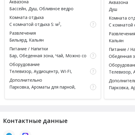
Аквазона
Аквазона
Бассейн
, Душ, Обливное ведро
Душ
Комната отдыха
Комната от
2
С комнатой отдыха
S: м
,
С комнатой 
вместимость: чел.
вместимость
Развлечения
Развлечени
Бильярд
,
Кальян
Кальян
Питание / Напитки
Питание / Н
Бар
, Обеденная зона, Чай,
Можно со
Обеденная з
своей едой
, Можно со своим
своей едой
Оборудование
Оборудован
алкоголем
алкоголем
Телевизор, Аудиоцентр, WI-FI,
Телевизор, 
Массажное кресло
Дополнительно
Дополнител
Парковка, Ароматы для парной,
Парковка, А
Чайная церемония, Гостиная,
Чайная цере
Тапочки, Простыни, Полотенца,
Простыни, П
Посуда
Контактные данные