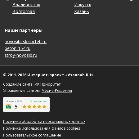
Владивосток
Краснодар
Пермь
Тюмень
Иркутск
Набережные Челны
Саратов
Челябинск
Волгоград
Красноярск
Ростов-на-Дону
Ульяновск
Казань
Нижний Новгород
Ставрополь
Ярославль
Наши партнеры
novosibirsk.spcteh.ru
beton-154.ru
stroy-novosib.ru
© 2011-2026 Интернет-проект «Vsaunah.RU»
Создание сайта: ИК Приоритет
Управление сайтом:
Медиа-Решения
Политика обработки персональных данных
Политика использования файлов cookies
Пользовательское соглашение