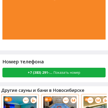
Номер телефона
+7 (383) 291-...
Показать номер
Другие сауны и бани в Новосибирске
5
6
6
x
x
x