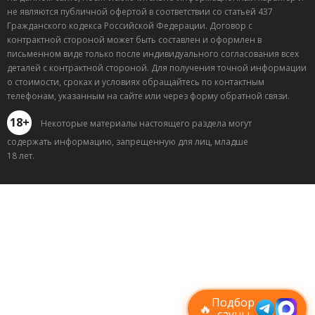
не являются публичной офертой в соответствии со статьей 437
Гражданского кодекса Российской Федерации. Договор с
контрактной стороной может быть составлен и оформлен в
письменном виде только после индивидуального согласования всех
деталей с контрактной стороной. Для получения точной информации
о стоимости, сроках и условиях обращайтесь по контактным
телефонам, указанным на сайте или через форму обратной связи.
18+
Некоторые материалы настоящего раздела могут
содержать информацию, запрещенную для лиц, младше
18 лет.
Лучшие
спецпредложения
саун
Подписывайтесь в Telegram или MAX —
пришлём свежие скидки
Подбор
🔥
сауны