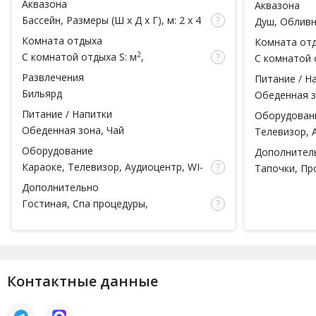
Аквазона
Аквазона
чел.)
чел.)
Бассейн
, Размеры (Ш x Д x Г), м: 2 x 4
Душ, Обливн
x 1.5, Подсветка, Душ
Комната отдыха
Комната от
2
С комнатой отдыха
S: м
,
С комнатой 
вместимость: чел.
вместимость
Развлечения
Питание / Н
Бильярд
Обеденная з
Питание / Напитки
Оборудован
Обеденная зона, Чай
Телевизор, 
Оборудование
Дополнител
Караоке
, Телевизор, Аудиоцентр, WI-
Тапочки, Пр
FI, Домашний кинотеатр
Халаты, Пос
Дополнительно
Гостиная,
Спа процедуры
,
Ароматерапия, Ароматы для парной,
Тапочки, Простыни, Полотенца,
Халаты, Шампунь, Мыло, Мочалка,
Посуда
Контактные данные