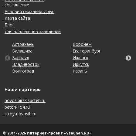
соглашение
Условия оказания услуг
Карта сайта
Блог
Для владельцев заведений
Астрахань
Калининград
Омск
Тольятти
Воронеж
Липецк
Рязань
Уфа
Балашиха
Кемерово
Оренбург
Томск
Екатеринбург
Махачкала
Самара
Хабаровск
Барнаул
Киров
Пенза
Тула
Ижевск
Москва
Санкт-Петербург
Чебоксары
Владивосток
Краснодар
Пермь
Тюмень
Иркутск
Набережные Челны
Саратов
Челябинск
Волгоград
Красноярск
Ростов-на-Дону
Ульяновск
Казань
Нижний Новгород
Ставрополь
Ярославль
Наши партнеры
novosibirsk.spcteh.ru
beton-154.ru
stroy-novosib.ru
© 2011-2026 Интернет-проект «Vsaunah.RU»