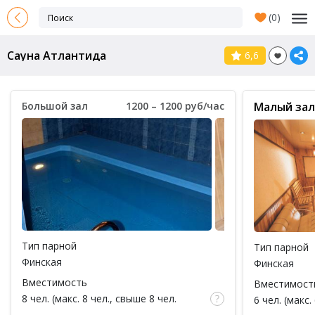
(
0
)
Сауна Атлантида
6,6
Большой зал
1200 – 1200 руб/час
Малый зал
Тип парной
Тип парной
Финская
Финская
Вместимость
Вместимост
8 чел. (макс. 8 чел., свыше 8 чел.
6 чел. (макс.
доплата 100 руб за каждый час / за 1
доплата 100 